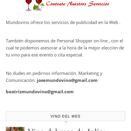
en el viñedo
THE MACALLAN Y JORDI ROCA
DAN VIDA A UNA EXPERIENCIA
SENSORIAL ÚNICA EN EL
CAPÍTULO FINAL DE THE
HARMONY COLLECTION
CONTRATE PUBLICIDAD
Mundovino ofrece los servicios de publicidad en la Web .
También disponemos de Personal Shopper on-line , con el
cual te podemos asesorar a la hora de la mejor elección de
tu vino para ese evento o cita especial.
No dudes en pedirnos información. Marketing y
Comunicación.
josemundovino@gmail.com