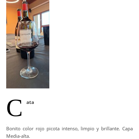
C
ata