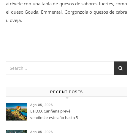
Vino muy versátil que Marida a la perfección con Carnes
rojas en cualquiera de sus versiones, verduras y pastas,
atrévete con una tabla de quesos de sabores fuertes, como
el queso Gouda, Emmental, Gorgonzola o quesos de cabra
u oveja.