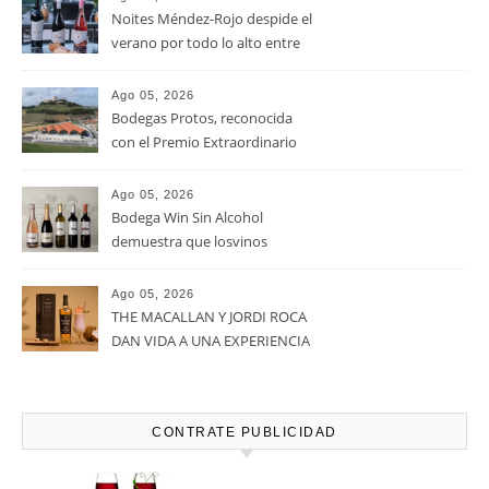
RECENT POSTS
Ago 05, 2026
La D.O. Cariñena prevé
vendimiar este año hasta 5
millones de kilos de uva más
que en 2025
Ago 05, 2026
Noites Méndez-Rojo despide el
verano por todo lo alto entre
viñedos, vino y mucho humor
Ago 05, 2026
Bodegas Protos, reconocida
con el Premio Extraordinario
Alimentos de España 2026 por
casi un siglo de excelencia
Ago 05, 2026
vitivinícola
Bodega Win Sin Alcohol
demuestra que losvinos
desalcoholizados de alta
calidadcomienzan a diseñarse
Ago 05, 2026