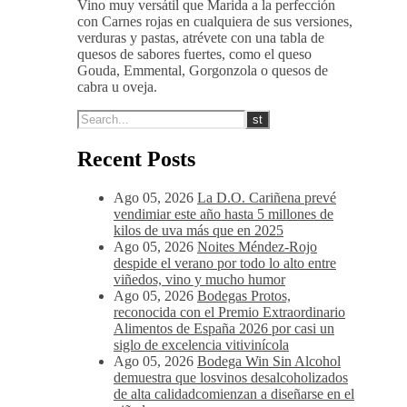
Vino muy versátil que Marida a la perfección
con Carnes rojas en cualquiera de sus versiones,
verduras y pastas, atrévete con una tabla de
quesos de sabores fuertes, como el queso
Gouda, Emmental, Gorgonzola o quesos de
cabra u oveja.
Recent Posts
Ago 05, 2026
La D.O. Cariñena prevé
vendimiar este año hasta 5 millones de
kilos de uva más que en 2025
Ago 05, 2026
Noites Méndez-Rojo
despide el verano por todo lo alto entre
viñedos, vino y mucho humor
Ago 05, 2026
Bodegas Protos,
reconocida con el Premio Extraordinario
Alimentos de España 2026 por casi un
siglo de excelencia vitivinícola
Ago 05, 2026
Bodega Win Sin Alcohol
demuestra que losvinos desalcoholizados
de alta calidadcomienzan a diseñarse en el