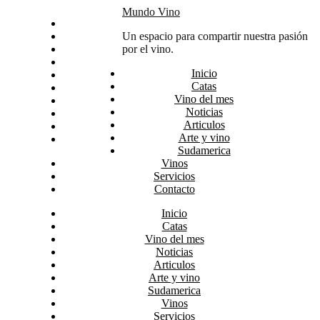
Skip
Mundo Vino
Inicio
to
Catas
Un espacio para compartir nuestra pasión
content
Vino del mes
por el vino.
Noticias
Inicio
Articulos
Catas
Arte y vino
Vino del mes
Sudamerica
Noticias
Vinos
Articulos
Servicios
Arte y vino
Contacto
Sudamerica
Vinos
Servicios
Contacto
Inicio
Catas
Vino del mes
Noticias
Articulos
Arte y vino
Sudamerica
Vinos
Servicios