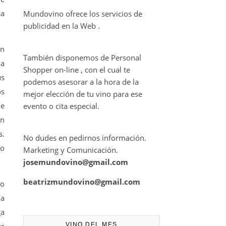
ca
Mundovino ofrece los servicios de
publicidad en la Web .
en
También disponemos de Personal
la
Shopper on-line , con el cual te
us
podemos asesorar a la hora de la
os
mejor elección de tu vino para ese
ue
evento o cita especial.
an
s.
No dudes en pedirnos información.
 o
Marketing y Comunicación.
josemundovino@gmail.com
beatrizmundovino@gmail.com
do
 a
ga
VINO DEL MES