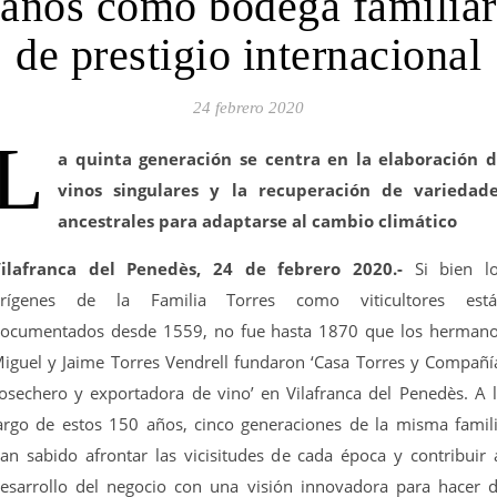
años como bodega familiar
de prestigio internacional
24 febrero 2020
L
a quinta generación se centra en la elaboración 
vinos singulares y la recuperación de variedad
ancestrales para adaptarse al cambio climático
ilafranca del Penedès, 24 de febrero 2020.-
Si bien l
rígenes de la Familia Torres como viticultores est
ocumentados desde 1559, no fue hasta 1870 que los herman
iguel y Jaime Torres Vendrell fundaron ‘Casa Torres y Compañí
osechero y exportadora de vino’ en Vilafranca del Penedès. A 
argo de estos 150 años, cinco generaciones de la misma famil
an sabido afrontar las vicisitudes de cada época y contribuir 
esarrollo del negocio con una visión innovadora para hacer 