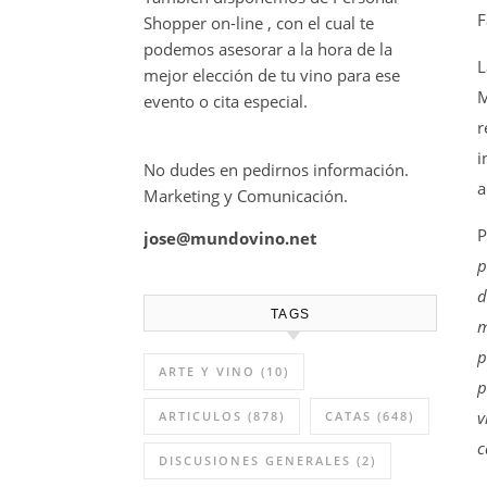
F
Shopper on-line , con el cual te
podemos asesorar a la hora de la
L
mejor elección de tu vino para ese
M
evento o cita especial.
r
i
No dudes en pedirnos información.
a
Marketing y Comunicación.
P
jose@mundovino.net
p
d
TAGS
m
p
ARTE Y VINO
(10)
p
v
ARTICULOS
(878)
CATAS
(648)
c
DISCUSIONES GENERALES
(2)