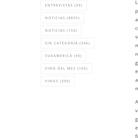
L
ENTREVISTAS
(59)
p
NOTICIAS
(8855)
a
c
NOTICIAS
(150)
s
SIN CATEGORÍA
(346)
m
n
SUDAMERICA
(40)
g
VINO DEL MES
(165)
e
a
VINOS
(390)
m
A
v
g
e
f