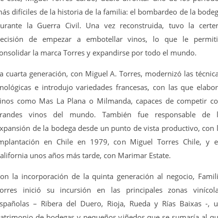
ás difíciles de la historia de la familia: el bombardeo de la bode
urante la Guerra Civil. Una vez reconstruida, tuvo la certe
ecisión de empezar a embotellar vinos, lo que le permit
onsolidar la marca Torres y expandirse por todo el mundo.
a cuarta generación, con Miguel A. Torres, modernizó las técnic
nológicas e introdujo variedades francesas, con las que elabo
inos como Mas La Plana o Milmanda, capaces de competir c
randes vinos del mundo. También fue responsable de 
xpansión de la bodega desde un punto de vista productivo, con 
mplantación en Chile en 1979, con Miguel Torres Chile, y 
alifornia unos años más tarde, con Marimar Estate.
on la incorporación de la quinta generación al negocio, Famil
orres inició su incursión en las principales zonas vinícol
spañolas – Ribera del Duero, Rioja, Rueda y Rías Baixas -, 
atrimonio de bodegas y pequeños viñedos que se sumaría al q