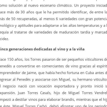
omo solución al nuevo escenario climático. Un proyecto inicia
ace más de 30 años que le ha permitido identificar, de entre l
ás de 50 recuperadas, al menos 6 variedades con gran potenci
nológico y aptitudes para adaptarse a las altas temperaturas y a 
equía al tratarse de variedades de maduración tardía y marca
cidez.
inco generaciones dedicadas al vino y a la viña
ace 150 años, los Torres pasaron de ser pequeños viticultores d
enedès a convertirse en comerciantes de vino gracias al espíri
mprendedor de Jaime, que había hecho fortuna en Cuba antes 
egresar al Penedès y asociarse con Miguel, su hermano viticulto
l negocio nació con vocación exportadora y pronto inició 
xpansión. Juan Torres Casals, hijo de Miguel Torres Vendrel
mpezó a destilar vinos para elaborar brandis, mientras que el hi
e éste, Miguel Torres Carbó, debió afrontar uno de los period