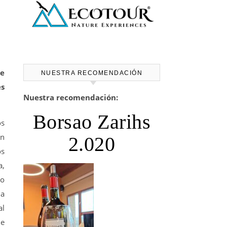
de
NUESTRA RECOMENDACIÓN
es
Nuestra recomendación:
Borsao Zarihs
os
án
2.020
os
a,
lo
ia
al
de