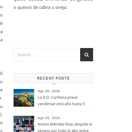
do
o quesos de cabra u oveja.
as
al
la
da
el
RECENT POSTS
tu
de
Ago 05, 2026
La D.O. Cariñena prevé
r.
vendimiar este año hasta 5
su
millones de kilos de uva más
l,
que en 2025
Ago 05, 2026
jo
Noites Méndez-Rojo despide el
os
verano por todo lo alto entre