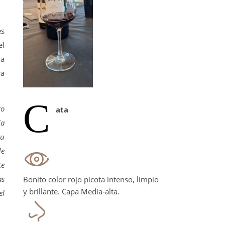
es
el
la
ra
C
ro
ata
ia
su
Me
te
as
Bonito color rojo picota intenso, limpio
y brillante. Capa Media-alta.
el