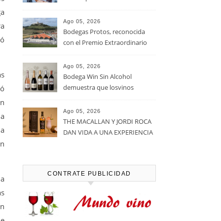
viñedos, vino y mucho humor
ga
Ago 05, 2026
ra
Bodegas Protos, reconocida
ió
con el Premio Extraordinario
Alimentos de España 2026 por
casi un siglo de excelencia
Ago 05, 2026
as
vitivinícola
Bodega Win Sin Alcohol
demuestra que losvinos
ró
desalcoholizados de alta
on
calidadcomienzan a diseñarse
Ago 05, 2026
la
en el viñedo
THE MACALLAN Y JORDI ROCA
la
DAN VIDA A UNA EXPERIENCIA
en
SENSORIAL ÚNICA EN EL
CAPÍTULO FINAL DE THE
HARMONY COLLECTION
CONTRATE PUBLICIDAD
ia
as
un
ue