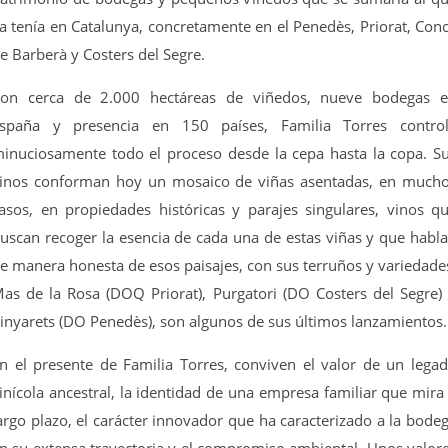
a tenía en Catalunya, concretamente en el Penedès, Priorat, Con
e Barberà y Costers del Segre.
on cerca de 2.000 hectáreas de viñedos, nueve bodegas 
spaña y presencia en 150 países, Familia Torres contro
inuciosamente todo el proceso desde la cepa hasta la copa. S
inos conforman hoy un mosaico de viñas asentadas, en much
asos, en propiedades históricas y parajes singulares, vinos q
uscan recoger la esencia de cada una de estas viñas y que habl
e manera honesta de esos paisajes, con sus terruños y variedade
as de la Rosa (DOQ Priorat), Purgatori (DO Costers del Segre)
inyarets (DO Penedès), son algunos de sus últimos lanzamientos.
n el presente de Familia Torres, conviven el valor de un lega
inícola ancestral, la identidad de una empresa familiar que mira
argo plazo, el carácter innovador que ha caracterizado a la bode