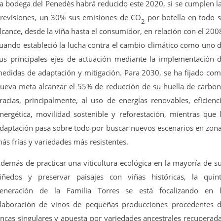
a bodega del Penedès habrá reducido este 2020, si se cumplen l
revisiones, un 30% sus emisiones de CO
por botella en todo 
2
lcance, desde la viña hasta el consumidor, en relación con el 200
uando estableció la lucha contra el cambio climático como uno 
us principales ejes de actuación mediante la implementación 
edidas de adaptación y mitigación. Para 2030, se ha fijado co
ueva meta alcanzar el 55% de reducción de su huella de carbo
racias, principalmente, al uso de energías renovables, eficienc
nergética, movilidad sostenible y reforestación, mientras que 
daptación pasa sobre todo por buscar nuevos escenarios en zon
ás frías y variedades más resistentes.
demás de practicar una viticultura ecológica en la mayoría de s
iñedos y preservar paisajes con viñas históricas, la quin
eneración de la Familia Torres se está focalizando en 
laboración de vinos de pequeñas producciones procedentes 
incas singulares y apuesta por variedades ancestrales recuperad