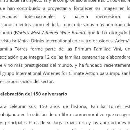
n su extensa trayectoria y el compromiso ambiental. Unos valor
ue han contribuido a proyectar y fortalecer su imagen en l
mercados internacionales y hacerla merecedora d
econocimientos como el de la marca de vinos más admirada d
undo (
World’s Most Admired Wine Brand
), que le ha otorgado 
evista británica Drinks International en cuatro ocasiones. Ademá
amilia Torres forma parte de las Primum Familiae Vini, u
sociación que integra 12 de las familias centenarias elaborador
e vino más prestigiosas del mundo, y ha fundado recientemen
l grupo International Wineries for Climate Action para impulsar 
escarbonización del sector.
elebración del 150 aniversario
ara celebrar sus 150 años de historia, Familia Torres es
rabajando en la edición de un libro conmemorativo que recoge
os principales hitos de su larga trayectoria y las aportaciones 