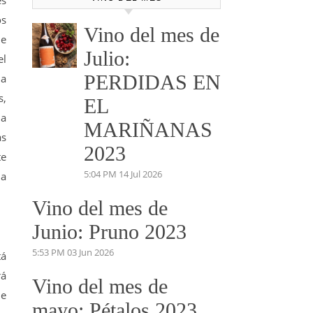
es
os
Vino del mes de
e
Julio:
el
PERDIDAS EN
la
s,
EL
na
MARIÑANAS
as
2023
te
5:04 PM
14 Jul 2026
la
Vino del mes de
Junio: Pruno 2023
5:53 PM
03 Jun 2026
tá
rá
Vino del mes de
de
mayo: Pétalos 2023