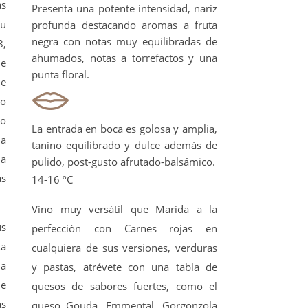
as
Presenta una potente intensidad, nariz
su
profunda destacando aromas a fruta
negra con notas muy equilibradas de
8,
ahumados, notas a torrefactos y una
de
punta floral.
de
mo
no
La entrada en boca es golosa y amplia,
ia
tanino equilibrado y dulce además de
la
pulido, post-gusto afrutado-balsámico.
as
14-16 ºC
Vino muy versátil que Marida a la
us
perfección con Carnes rojas en
ta
cualquiera de sus versiones, verduras
la
y pastas, atrévete con una tabla de
de
quesos de sabores fuertes, como el
as
queso Gouda, Emmental, Gorgonzola