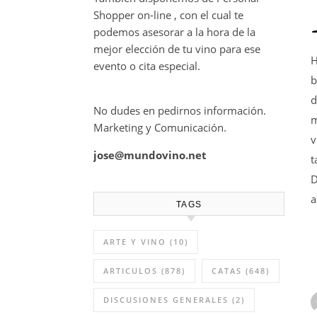
Shopper on-line , con el cual te
podemos asesorar a la hora de la
mejor elección de tu vino para ese
H
evento o cita especial.
b
d
No dudes en pedirnos información.
m
Marketing y Comunicación.
v
jose@mundovino.net
t
D
a
TAGS
ARTE Y VINO
(10)
ARTICULOS
(878)
CATAS
(648)
DISCUSIONES GENERALES
(2)