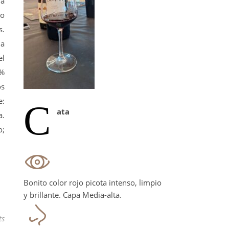
la
lo
s.
la
el
0%
os
e:
C
ata
a.
o;
Bonito color rojo picota intenso, limpio
y brillante. Capa Media-alta.
ts