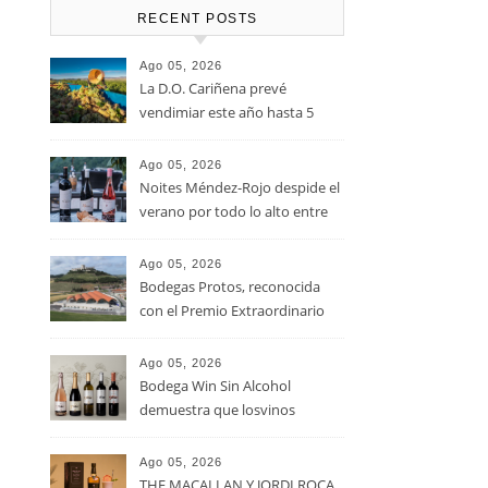
RECENT POSTS
Ago 05, 2026
La D.O. Cariñena prevé
vendimiar este año hasta 5
millones de kilos de uva más
que en 2025
Ago 05, 2026
Noites Méndez-Rojo despide el
verano por todo lo alto entre
viñedos, vino y mucho humor
Ago 05, 2026
Bodegas Protos, reconocida
con el Premio Extraordinario
Alimentos de España 2026 por
casi un siglo de excelencia
Ago 05, 2026
vitivinícola
Bodega Win Sin Alcohol
demuestra que losvinos
desalcoholizados de alta
calidadcomienzan a diseñarse
Ago 05, 2026
en el viñedo
THE MACALLAN Y JORDI ROCA