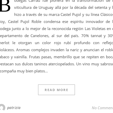
B
odegas Carrau fue pionera en la transformación de 
viticultura de Uruguay allá por la década del setenta y 
hizo a través de su marca Castel Pujol y su línea Clásico
oy, Castel Pujol Roble condensa ese espíritu innovador de 
odega junto a lo mejor de la reconocida región Las Violetas en 
epartamento de Canelones, al sur del país. 70% tannat y 3
erlot le otorgan un color rojo rubí profundo con reflej
ioláceos. Aromas complejos invaden la nariz y anuncian el robl
abaco y vainilla. Frutas pasas, membrillo que se repiten en boc
estacan sus dulces taninos aterciopelados. Un vino muy sabros
compaña muy bien platos…
READ MORE
patrizia
No Commen