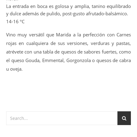
destacando aromas a fruta negra con notas muy
equilibradas de ahumados, notas a torrefactos y una punta
floral.
La entrada en boca es golosa y amplia, tanino equilibrado
y dulce además de pulido, post-gusto afrutado-balsámico.
14-16 ºC
Vino muy versátil que Marida a la perfección con Carnes
rojas en cualquiera de sus versiones, verduras y pastas,
atrévete con una tabla de quesos de sabores fuertes, como
el queso Gouda, Emmental, Gorgonzola o quesos de cabra
u oveja.