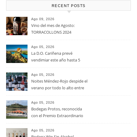
RECENT POSTS
Ago 09, 2026
Vino del mes de Agosto:
TORRACOLLONS 2024
Ago 05, 2026
La D.O. Cariñena prevé
vendimiar este año hasta 5
millones de kilos de uva más
que en 2025
Ago 05, 2026
Noites Méndez-Rojo despide el
verano por todo lo alto entre
viñedos, vino y mucho humor
Ago 05, 2026