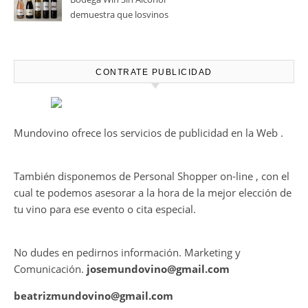
Bodegas Protos, reconocida
con el Premio Extraordinario
Alimentos de España 2026 por
casi un siglo de excelencia
Ago 05, 2026
vitivinícola
Bodega Win Sin Alcohol
demuestra que losvinos
desalcoholizados de alta
calidadcomienzan a diseñarse
en el viñedo
CONTRATE PUBLICIDAD
Mundovino ofrece los servicios de publicidad en la Web .
También disponemos de Personal Shopper on-line , con el
cual te podemos asesorar a la hora de la mejor elección de
tu vino para ese evento o cita especial.