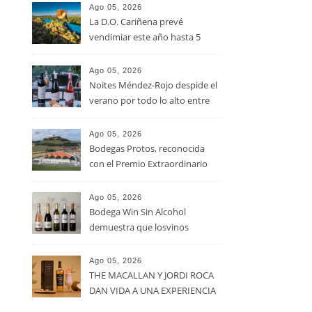
Ago 05, 2026
La D.O. Cariñena prevé
vendimiar este año hasta 5
millones de kilos de uva más
que en 2025
Ago 05, 2026
Noites Méndez-Rojo despide el
verano por todo lo alto entre
viñedos, vino y mucho humor
Ago 05, 2026
Bodegas Protos, reconocida
con el Premio Extraordinario
Alimentos de España 2026 por
casi un siglo de excelencia
Ago 05, 2026
vitivinícola
Bodega Win Sin Alcohol
demuestra que losvinos
desalcoholizados de alta
calidadcomienzan a diseñarse
Ago 05, 2026
en el viñedo
THE MACALLAN Y JORDI ROCA
DAN VIDA A UNA EXPERIENCIA
SENSORIAL ÚNICA EN EL