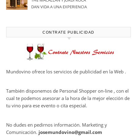
vitivinícola
Bodega Win Sin Alcohol
demuestra que losvinos
desalcoholizados de alta
calidadcomienzan a diseñarse
Ago 05, 2026
en el viñedo
THE MACALLAN Y JORDI ROCA
DAN VIDA A UNA EXPERIENCIA
SENSORIAL ÚNICA EN EL
CAPÍTULO FINAL DE THE
HARMONY COLLECTION
CONTRATE PUBLICIDAD
Mundovino ofrece los servicios de publicidad en la Web .
También disponemos de Personal Shopper on-line , con el
cual te podemos asesorar a la hora de la mejor elección de