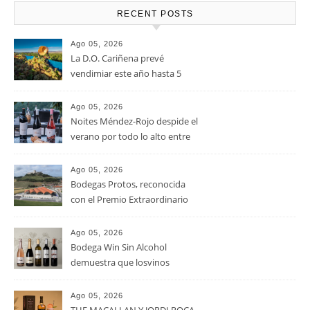
RECENT POSTS
Ago 05, 2026
La D.O. Cariñena prevé
vendimiar este año hasta 5
millones de kilos de uva más
que en 2025
Ago 05, 2026
Noites Méndez-Rojo despide el
verano por todo lo alto entre
viñedos, vino y mucho humor
Ago 05, 2026
Bodegas Protos, reconocida
con el Premio Extraordinario
Alimentos de España 2026 por
casi un siglo de excelencia
Ago 05, 2026