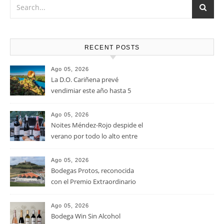
u oveja.
RECENT POSTS
Ago 05, 2026
La D.O. Cariñena prevé
vendimiar este año hasta 5
millones de kilos de uva más
que en 2025
Ago 05, 2026
Noites Méndez-Rojo despide el
verano por todo lo alto entre