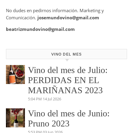
Mundovino ofrece los servicios de publicidad en la Web .
También disponemos de Personal Shopper on-line , con el
cual te podemos asesorar a la hora de la mejor elección de
tu vino para ese evento o cita especial.
No dudes en pedirnos información. Marketing y
Comunicación.
josemundovino@gmail.com
beatrizmundovino@gmail.com
VINO DEL MES
Vino del mes de Julio:
PERDIDAS EN EL