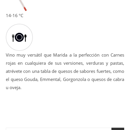
La entrada en boca es golosa y amplia, tanino equilibrado
y dulce además de pulido, post-gusto afrutado-balsámico.
14-16 ºC
Vino muy versátil que Marida a la perfección con Carnes
rojas en cualquiera de sus versiones, verduras y pastas,
atrévete con una tabla de quesos de sabores fuertes, como
el queso Gouda, Emmental, Gorgonzola o quesos de cabra