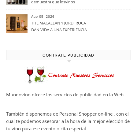
viñedos, vino y mucho humor
Ago 05, 2026
Bodegas Protos, reconocida
con el Premio Extraordinario
Alimentos de España 2026 por
casi un siglo de excelencia
Ago 05, 2026
vitivinícola
Bodega Win Sin Alcohol
demuestra que losvinos
desalcoholizados de alta
calidadcomienzan a diseñarse
Ago 05, 2026
en el viñedo
THE MACALLAN Y JORDI ROCA
DAN VIDA A UNA EXPERIENCIA
SENSORIAL ÚNICA EN EL
CAPÍTULO FINAL DE THE
HARMONY COLLECTION
CONTRATE PUBLICIDAD