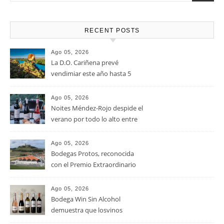
RECENT POSTS
Ago 05, 2026
La D.O. Cariñena prevé
vendimiar este año hasta 5
millones de kilos de uva más
que en 2025
Ago 05, 2026
Noites Méndez-Rojo despide el
verano por todo lo alto entre
viñedos, vino y mucho humor
Ago 05, 2026
Bodegas Protos, reconocida
con el Premio Extraordinario
Alimentos de España 2026 por
casi un siglo de excelencia
Ago 05, 2026
vitivinícola
Bodega Win Sin Alcohol
demuestra que losvinos
desalcoholizados de alta