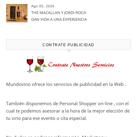
calidadcomienzan a diseñarse
Ago 05, 2026
en el viñedo
THE MACALLAN Y JORDI ROCA
DAN VIDA A UNA EXPERIENCIA
SENSORIAL ÚNICA EN EL
CAPÍTULO FINAL DE THE
HARMONY COLLECTION
CONTRATE PUBLICIDAD
Mundovino ofrece los servicios de publicidad en la Web .
También disponemos de Personal Shopper on-line , con el
cual te podemos asesorar a la hora de la mejor elección de
tu vino para ese evento o cita especial.