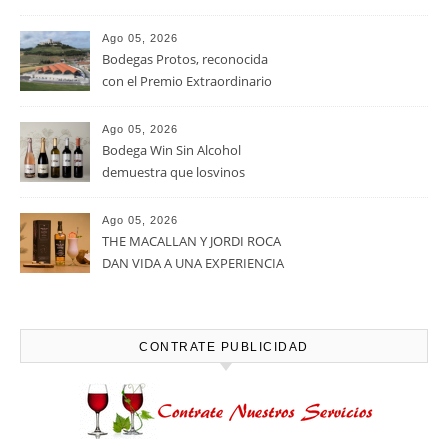
vendimiar este año hasta 5
millones de kilos de uva más
que en 2025
Ago 05, 2026
Noites Méndez-Rojo despide el
verano por todo lo alto entre
viñedos, vino y mucho humor
Ago 05, 2026
Bodegas Protos, reconocida
con el Premio Extraordinario
Alimentos de España 2026 por
casi un siglo de excelencia
Ago 05, 2026
vitivinícola
Bodega Win Sin Alcohol
demuestra que losvinos
desalcoholizados de alta
calidadcomienzan a diseñarse
Ago 05, 2026
en el viñedo
THE MACALLAN Y JORDI ROCA
DAN VIDA A UNA EXPERIENCIA
SENSORIAL ÚNICA EN EL
CAPÍTULO FINAL DE THE
HARMONY COLLECTION