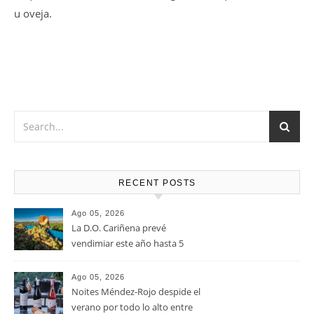
Vino muy versátil que Marida a la perfección con Carnes
rojas en cualquiera de sus versiones, verduras y pastas,
atrévete con una tabla de quesos de sabores fuertes, como
el queso Gouda, Emmental, Gorgonzola o quesos de cabra
u oveja.
RECENT POSTS
Ago 05, 2026
La D.O. Cariñena prevé