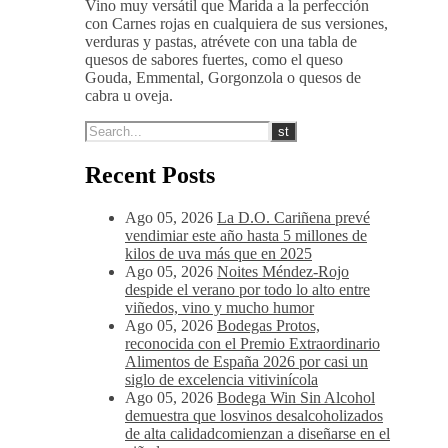
Vino muy versátil que Marida a la perfección
con Carnes rojas en cualquiera de sus versiones,
verduras y pastas, atrévete con una tabla de
quesos de sabores fuertes, como el queso
Gouda, Emmental, Gorgonzola o quesos de
cabra u oveja.
Recent Posts
Ago 05, 2026
La D.O. Cariñena prevé
vendimiar este año hasta 5 millones de
kilos de uva más que en 2025
Ago 05, 2026
Noites Méndez-Rojo
despide el verano por todo lo alto entre
viñedos, vino y mucho humor
Ago 05, 2026
Bodegas Protos,
reconocida con el Premio Extraordinario
Alimentos de España 2026 por casi un
siglo de excelencia vitivinícola
Ago 05, 2026
Bodega Win Sin Alcohol
demuestra que losvinos desalcoholizados
de alta calidadcomienzan a diseñarse en el