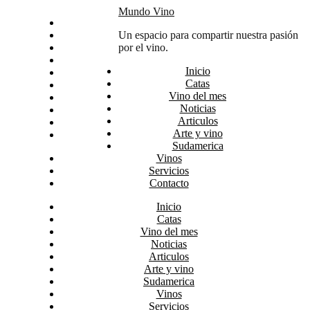
Skip
Mundo Vino
Inicio
to
Catas
Un espacio para compartir nuestra pasión
content
Vino del mes
por el vino.
Noticias
Inicio
Articulos
Catas
Arte y vino
Vino del mes
Sudamerica
Noticias
Vinos
Articulos
Servicios
Arte y vino
Contacto
Sudamerica
Vinos
Servicios
Contacto
Inicio
Catas
Vino del mes
Noticias
Articulos
Arte y vino
Sudamerica
Vinos
Servicios