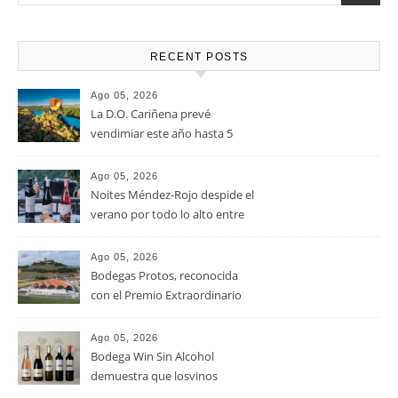
RECENT POSTS
Ago 05, 2026
La D.O. Cariñena prevé
vendimiar este año hasta 5
millones de kilos de uva más
que en 2025
Ago 05, 2026
Noites Méndez-Rojo despide el
verano por todo lo alto entre
viñedos, vino y mucho humor
Ago 05, 2026
Bodegas Protos, reconocida
con el Premio Extraordinario
Alimentos de España 2026 por
casi un siglo de excelencia
Ago 05, 2026
vitivinícola
Bodega Win Sin Alcohol
demuestra que losvinos
desalcoholizados de alta