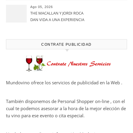
calidadcomienzan a diseñarse
Ago 05, 2026
en el viñedo
THE MACALLAN Y JORDI ROCA
DAN VIDA A UNA EXPERIENCIA
SENSORIAL ÚNICA EN EL
CAPÍTULO FINAL DE THE
HARMONY COLLECTION
CONTRATE PUBLICIDAD
Mundovino ofrece los servicios de publicidad en la Web .
También disponemos de Personal Shopper on-line , con el
cual te podemos asesorar a la hora de la mejor elección de
tu vino para ese evento o cita especial.