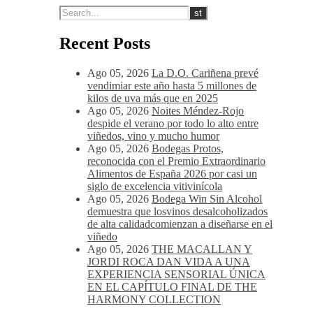
Recent Posts
Ago 05, 2026
La D.O. Cariñena prevé
vendimiar este año hasta 5 millones de
kilos de uva más que en 2025
Ago 05, 2026
Noites Méndez-Rojo
despide el verano por todo lo alto entre
viñedos, vino y mucho humor
Ago 05, 2026
Bodegas Protos,
reconocida con el Premio Extraordinario
Alimentos de España 2026 por casi un
siglo de excelencia vitivinícola
Ago 05, 2026
Bodega Win Sin Alcohol
demuestra que losvinos desalcoholizados
de alta calidadcomienzan a diseñarse en el
viñedo
Ago 05, 2026
THE MACALLAN Y
JORDI ROCA DAN VIDA A UNA
EXPERIENCIA SENSORIAL ÚNICA
EN EL CAPÍTULO FINAL DE THE
HARMONY COLLECTION