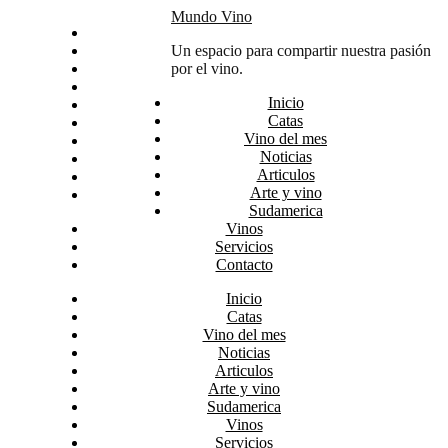
Skip
Mundo Vino
Inicio
to
Catas
Un espacio para compartir nuestra pasión
content
Vino del mes
por el vino.
Noticias
Inicio
Articulos
Catas
Arte y vino
Vino del mes
Sudamerica
Noticias
Vinos
Articulos
Servicios
Arte y vino
Contacto
Sudamerica
Vinos
Servicios
Contacto
Inicio
Catas
Vino del mes
Noticias
Articulos
Arte y vino
Sudamerica
Vinos
Servicios