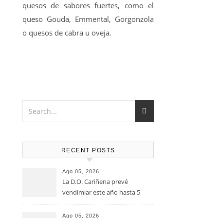
quesos de sabores fuertes, como el
queso Gouda, Emmental, Gorgonzola
o quesos de cabra u oveja.
RECENT POSTS
Ago 05, 2026
La D.O. Cariñena prevé
vendimiar este año hasta 5
millones de kilos de uva más
que en 2025
Ago 05, 2026