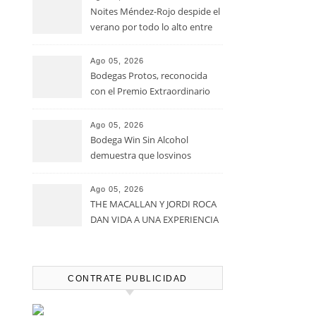
Noites Méndez-Rojo despide el
verano por todo lo alto entre
viñedos, vino y mucho humor
Ago 05, 2026
Bodegas Protos, reconocida
con el Premio Extraordinario
Alimentos de España 2026 por
casi un siglo de excelencia
Ago 05, 2026
vitivinícola
Bodega Win Sin Alcohol
demuestra que losvinos
desalcoholizados de alta
calidadcomienzan a diseñarse
Ago 05, 2026
en el viñedo
THE MACALLAN Y JORDI ROCA
DAN VIDA A UNA EXPERIENCIA
SENSORIAL ÚNICA EN EL
CAPÍTULO FINAL DE THE
HARMONY COLLECTION
CONTRATE PUBLICIDAD