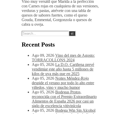
Vino muy versátil que Marida a la perfección
con Carnes rojas en cualquiera de sus versiones,
verduras y pastas, atrévete con una tabla de
quesos de sabores fuertes, como el queso
Gouda, Emmental, Gorgonzola o quesos de
cabra u oveja.
Recent Posts
Ago 09, 2026
Vino del mes de Agosto:
TORRACOLLONS 2024
Ago 05, 2026
La D.O. Cariñena prevé
vendimiar este año hasta 5 millones de
kilos de uva más que en 2025
Ago 05, 2026
Noites Méndez-Rojo
despide el verano por todo lo alto entre
viñedos, vino y mucho humor
Ago 05, 2026
Bodegas Protos,
reconocida con el Premio Extraordinario
Alimentos de España 2026 por casi un
siglo de excelencia vitivinícola
Ago 05, 2026
Bodega Win Sin Alcohol