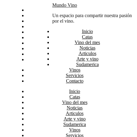
Skip
Mundo Vino
Inicio
to
Catas
Un espacio para compartir nuestra pasión
content
Vino del mes
por el vino.
Noticias
Inicio
Articulos
Catas
Arte y vino
Vino del mes
Sudamerica
Noticias
Vinos
Articulos
Servicios
Arte y vino
Contacto
Sudamerica
Vinos
Servicios
Contacto
Inicio
Catas
Vino del mes
Noticias
Articulos
Arte y vino
Sudamerica
Vinos
Servicios