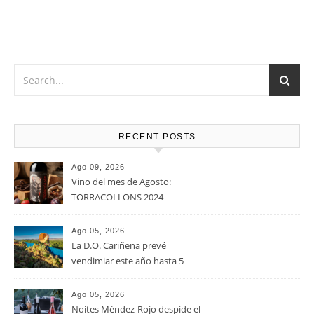
RECENT POSTS
Ago 09, 2026
Vino del mes de Agosto:
TORRACOLLONS 2024
Ago 05, 2026
La D.O. Cariñena prevé
vendimiar este año hasta 5
millones de kilos de uva más
que en 2025
Ago 05, 2026
Noites Méndez-Rojo despide el