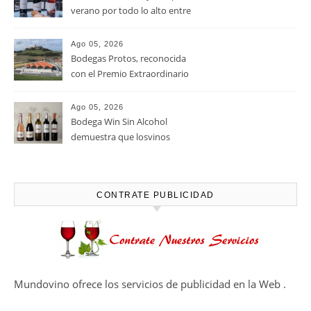
verano por todo lo alto entre
viñedos, vino y mucho humor
Ago 05, 2026
Bodegas Protos, reconocida
con el Premio Extraordinario
Alimentos de España 2026 por
casi un siglo de excelencia
Ago 05, 2026
vitivinícola
Bodega Win Sin Alcohol
demuestra que losvinos
desalcoholizados de alta
calidadcomienzan a diseñarse
en el viñedo
CONTRATE PUBLICIDAD
Mundovino ofrece los servicios de publicidad en la Web .