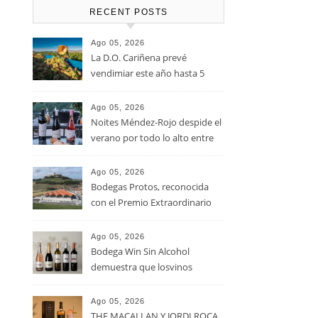
RECENT POSTS
Ago 05, 2026
La D.O. Cariñena prevé
vendimiar este año hasta 5
millones de kilos de uva más
que en 2025
Ago 05, 2026
Noites Méndez-Rojo despide el
verano por todo lo alto entre
viñedos, vino y mucho humor
Ago 05, 2026
Bodegas Protos, reconocida
con el Premio Extraordinario
Alimentos de España 2026 por
casi un siglo de excelencia
Ago 05, 2026
vitivinícola
Bodega Win Sin Alcohol
demuestra que losvinos
desalcoholizados de alta
calidadcomienzan a diseñarse
Ago 05, 2026
en el viñedo
THE MACALLAN Y JORDI ROCA