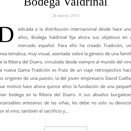
Bodega Valdrinal
24 marzo 2015
D
edicada a la distribución internacional desde hace un
años, Bodega Valdrinal fija ahora sus objetivos en 
mercado español. Para ello ha creado Tradición, u
ínea temática, muy visual, asentada sobre la génesis de una famil
e la Ribera del Duero, vinculada desde siempre al mundo del vin
a nueva Gama Tradición es fruto de un viaje retrospectivo hac
os orígenes de una pasión, la del joven empresario David Cuélla
ue motivó hace ahora quince años la fundación de una peque
ran bodega en la Ribera del Duero. A sus abuelos burgalese
ncansables artesanos de las viñas, les debe no solo su devoci
or el vino; también el sacrificio y…