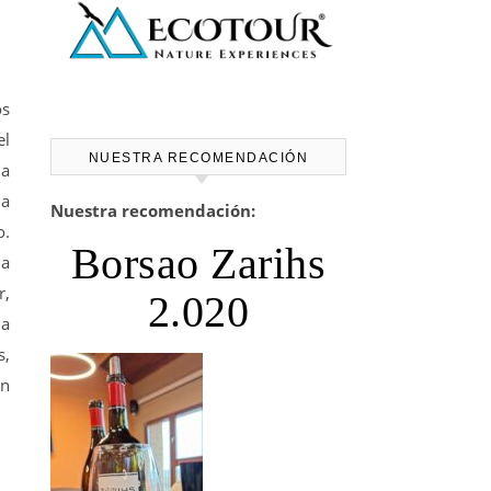
os
el
NUESTRA RECOMENDACIÓN
na
ia
Nuestra recomendación:
o.
Borsao Zarihs
ia
r,
2.020
ña
s,
ón