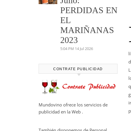
Julio:
PERDIDAS EN
EL
MARIÑANAS
2023
5:04 PM
14 Jul 2026
l
d
CONTRATE PUBLICIDAD
L
l
q
g
i
Mundovino ofrece los servicios de
p
publicidad en la Web .
También disponemos de Personal