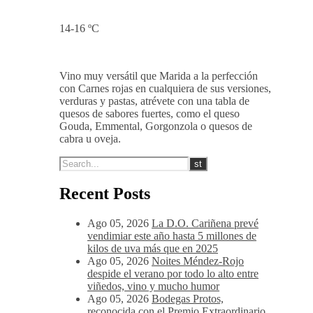
14-16 ºC
Vino muy versátil que Marida a la perfección
con Carnes rojas en cualquiera de sus versiones,
verduras y pastas, atrévete con una tabla de
quesos de sabores fuertes, como el queso
Gouda, Emmental, Gorgonzola o quesos de
cabra u oveja.
Recent Posts
Ago 05, 2026
La D.O. Cariñena prevé
vendimiar este año hasta 5 millones de
kilos de uva más que en 2025
Ago 05, 2026
Noites Méndez-Rojo
despide el verano por todo lo alto entre
viñedos, vino y mucho humor
Ago 05, 2026
Bodegas Protos,
reconocida con el Premio Extraordinario