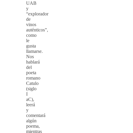
UAB
y
“explorador
de
vinos
auténticos”,
como
le
gusta
llamarse.
Nos
hablará
del
poeta
romano
Catulo
(siglo
I
aC),
leerá
y
comentará
algún
poema,
mientras