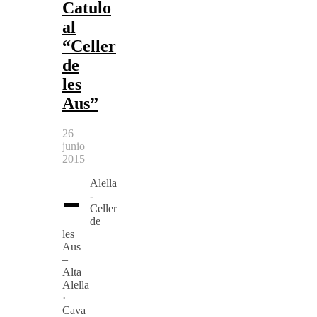
Catulo
al
“Celler
de
les
Aus”
26
junio
2015
-
Alella
-
Celler
de
les
Aus
–
Alta
Alella
·
Cava