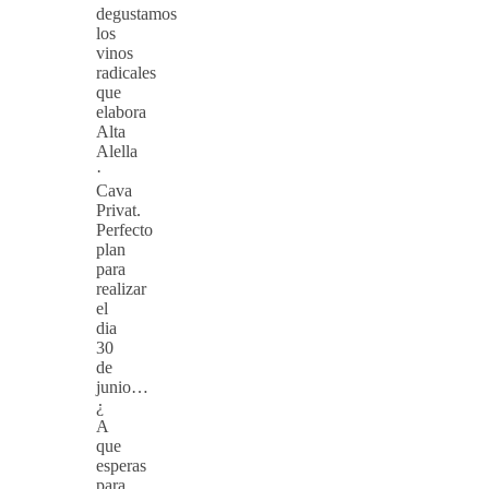
degustamos
los
vinos
radicales
que
elabora
Alta
Alella
·
Cava
Privat.
Perfecto
plan
para
realizar
el
dia
30
de
junio…
¿
A
que
esperas
para