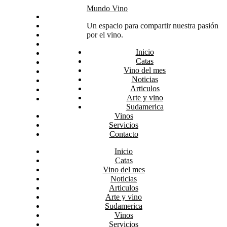
Skip
Mundo Vino
Inicio
to
Catas
Un espacio para compartir nuestra pasión
content
Vino del mes
por el vino.
Noticias
Inicio
Articulos
Catas
Arte y vino
Vino del mes
Sudamerica
Noticias
Vinos
Articulos
Servicios
Arte y vino
Contacto
Sudamerica
Vinos
Servicios
Contacto
Inicio
Catas
Vino del mes
Noticias
Articulos
Arte y vino
Sudamerica
Vinos
Servicios