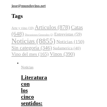
jose@mundovino.net
Tags
Articulos
(878)
Catas
Arte y vino
(10)
(648)
Entrevistas
(59)
Discusiones Generales
(2)
Noticias
(8855)
Noticias
(150)
Sin categoría
(346)
Sudamerica
(40)
Vinos
(390)
Vino del mes
(165)
Noticias
Literatura
con
los
cinco
sentidos: