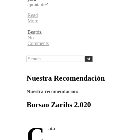
apuntarte?
Read
More
Beatriz
No
Comments
Nuestra Recomendación
Nuestra recomendación:
Borsao Zarihs 2.020
C
ata