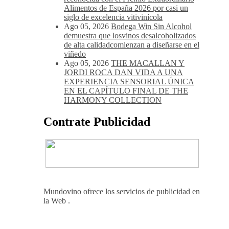
Alimentos de España 2026 por casi un
siglo de excelencia vitivinícola
Ago 05, 2026
Bodega Win Sin Alcohol
demuestra que losvinos desalcoholizados
de alta calidadcomienzan a diseñarse en el
viñedo
Ago 05, 2026
THE MACALLAN Y
JORDI ROCA DAN VIDA A UNA
EXPERIENCIA SENSORIAL ÚNICA
EN EL CAPÍTULO FINAL DE THE
HARMONY COLLECTION
Contrate Publicidad
Mundovino ofrece los servicios de publicidad en
la Web .