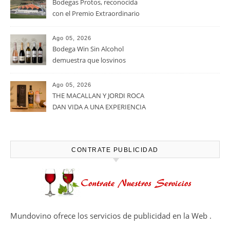
Bodegas Protos, reconocida
con el Premio Extraordinario
Alimentos de España 2026 por
casi un siglo de excelencia
Ago 05, 2026
vitivinícola
Bodega Win Sin Alcohol
demuestra que losvinos
desalcoholizados de alta
calidadcomienzan a diseñarse
Ago 05, 2026
en el viñedo
THE MACALLAN Y JORDI ROCA
DAN VIDA A UNA EXPERIENCIA
SENSORIAL ÚNICA EN EL
CAPÍTULO FINAL DE THE
HARMONY COLLECTION
CONTRATE PUBLICIDAD
Mundovino ofrece los servicios de publicidad en la Web .