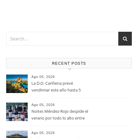
RECENT POSTS
Ago 05, 2026
La D.O. Cariñena prevé
vendimiar este año hasta 5
millones de kilos de uva más
que en 2025
Ago 05, 2026
Noites Méndez-Rojo despide el
verano por todo lo alto entre
viñedos, vino y mucho humor
Ago 05, 2026