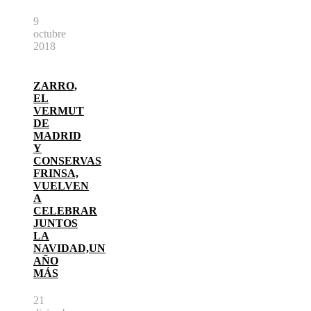
9
octubre
2018
ZARRO,
EL
VERMUT
DE
MADRID
Y
CONSERVAS
FRINSA,
VUELVEN
A
CELEBRAR
JUNTOS
LA
NAVIDAD,UN
AÑO
MÁS
21