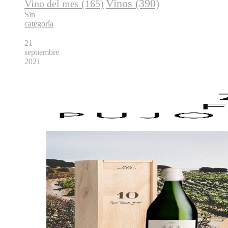
Vinos
(390)
Vino del mes
(165)
Sin
categoría
21
septiembre
2021