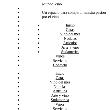
Skip
Mundo Vino
Inicio
to
Catas
Un espacio para compartir nuestra pasión
content
Vino del mes
por el vino.
Noticias
Inicio
Articulos
Catas
Arte y vino
Vino del mes
Sudamerica
Noticias
Vinos
Articulos
Servicios
Arte y vino
Contacto
Sudamerica
Vinos
Servicios
Contacto
Inicio
Catas
Vino del mes
Noticias
Articulos
Arte y vino
Sudamerica
Vinos
Servicios