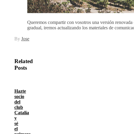
Queremos compartir con vosotros una versión renovada de
gradual, iremos actualizando los materiales de comunica
By
Jose
Related
Posts
Hazte
socio
del
club
Catalia
y
sé
el