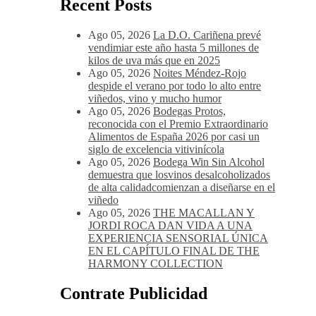
Recent Posts
Ago 05, 2026
La D.O. Cariñena prevé
vendimiar este año hasta 5 millones de
kilos de uva más que en 2025
Ago 05, 2026
Noites Méndez-Rojo
despide el verano por todo lo alto entre
viñedos, vino y mucho humor
Ago 05, 2026
Bodegas Protos,
reconocida con el Premio Extraordinario
Alimentos de España 2026 por casi un
siglo de excelencia vitivinícola
Ago 05, 2026
Bodega Win Sin Alcohol
demuestra que losvinos desalcoholizados
de alta calidadcomienzan a diseñarse en el
viñedo
Ago 05, 2026
THE MACALLAN Y
JORDI ROCA DAN VIDA A UNA
EXPERIENCIA SENSORIAL ÚNICA
EN EL CAPÍTULO FINAL DE THE
HARMONY COLLECTION
Contrate Publicidad