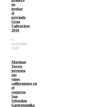
primero
en
probar
el
preciado
Gran
Valtravieso
2016
6
noviembre
2020
Marimar
Torres
presenta
sus
vinos
californianos en
el
congreso
San
Sebastian
Gastronomika