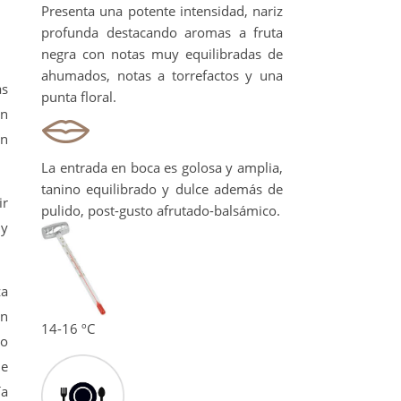
Presenta una potente intensidad, nariz
profunda destacando aromas a fruta
negra con notas muy equilibradas de
ahumados, notas a torrefactos y una
as
punta floral.
ón
ón
La entrada en boca es golosa y amplia,
tanino equilibrado y dulce además de
ir
pulido, post-gusto afrutado-balsámico.
 y
za
en
14-16 ºC
yo
de
ía