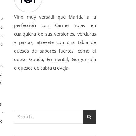
Vino muy versátil que Marida a la
De
perfección con Carnes rojas en
as
cualquiera de sus versiones, verduras
os
y pastas, atrévete con una tabla de
je
quesos de sabores fuertes, como el
queso Gouda, Emmental, Gorgonzola
as
o quesos de cabra u oveja.
el
mo
s,
de
ro