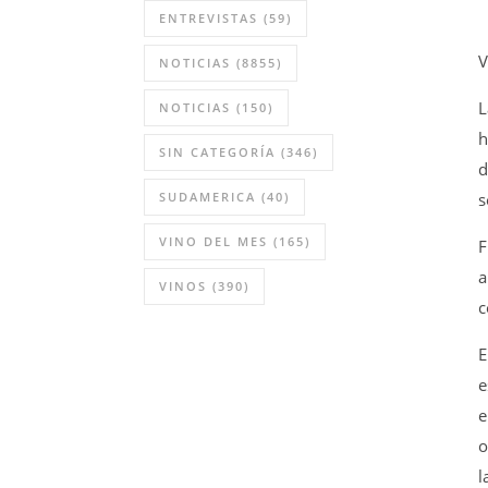
ENTREVISTAS
(59)
V
NOTICIAS
(8855)
L
NOTICIAS
(150)
h
SIN CATEGORÍA
(346)
d
s
SUDAMERICA
(40)
VINO DEL MES
(165)
F
a
VINOS
(390)
c
E
e
e
o
l