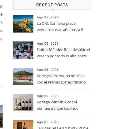
RECENT POSTS
to
de
Ago 05, 2026
os
La D.O. Cariñena prevé
vendimiar este año hasta 5
la
millones de kilos de uva más
na
que en 2025
Ago 05, 2026
Noites Méndez-Rojo despide el
verano por todo lo alto entre
viñedos, vino y mucho humor
Ago 05, 2026
Bodegas Protos, reconocida
con el Premio Extraordinario
Alimentos de España 2026 por
casi un siglo de excelencia
Ago 05, 2026
vitivinícola
Bodega Win Sin Alcohol
demuestra que losvinos
desalcoholizados de alta
calidadcomienzan a diseñarse
Ago 05, 2026
en el viñedo
THE MACALLAN Y JORDI ROCA