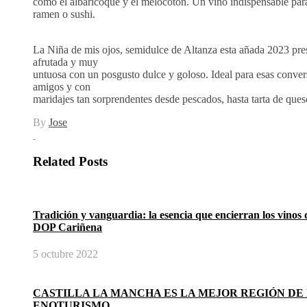
como el albaricoque y el melocotón. Un vino indispensable pa
ramen o sushi.
La Niña de mis ojos, semidulce de Altanza esta añada 2023 pre
afrutada y muy
untuosa con un posgusto dulce y goloso. Ideal para esas convers
amigos y con
maridajes tan sorprendentes desde pescados, hasta tarta de que
By
Jose
Related Posts
Tradición y vanguardia: la esencia que encierran los vinos d
DOP Cariñena
5 octubre 2022
CASTILLA LA MANCHA ES LA MEJOR REGIÓN DE
ENOTURISMO