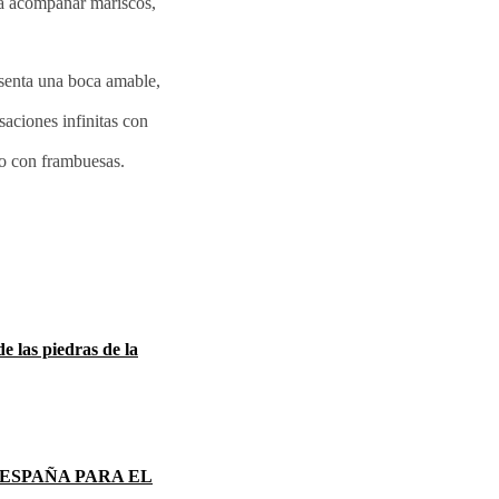
ra acompañar mariscos,
senta una boca amable,
aciones infinitas con
so con frambuesas.
e las piedras de la
 ESPAÑA PARA EL