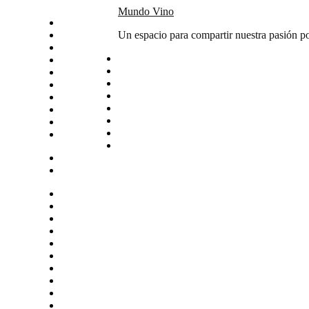
Skip
Mundo Vino
Inicio
to
Catas
Un espacio para compartir nuestra pasión po
content
Vino del mes
Noticias
Articulos
Arte y vino
Sudamerica
Vinos
Servicios
Contacto