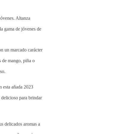
jóvenes. Altanza
la gama de jóvenes de
Con un marcado carácter
s de mango, piña o
so.
n esta añada 2023
delicioso para brindar
us delicados aromas a