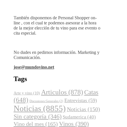
También disponemos de Personal Shopper on-
line , con el cual te podemos asesorar a la hora
de la mejor elección de tu vino para ese evento o
cita especial.
No dudes en pedirnos información. Marketing y
Comunicación.
jose@mundovino.net
Tags
Articulos
(878)
Catas
Arte y vino
(10)
(648)
Entrevistas
(59)
Discusiones Generales
(2)
Noticias
(8855)
Noticias
(150)
Sin categoría
(346)
Sudamerica
(40)
Vinos
(390)
Vino del mes
(165)