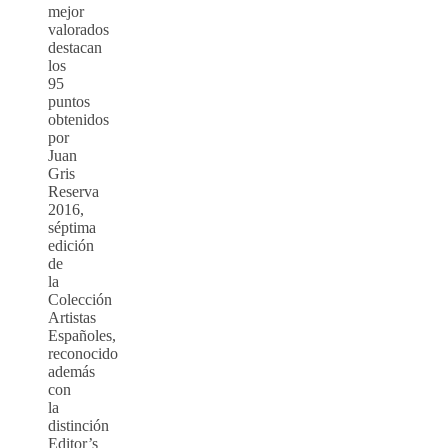
mejor
valorados
destacan
los
95
puntos
obtenidos
por
Juan
Gris
Reserva
2016,
séptima
edición
de
la
Colección
Artistas
Españoles,
reconocido
además
con
la
distinción
Editor’s