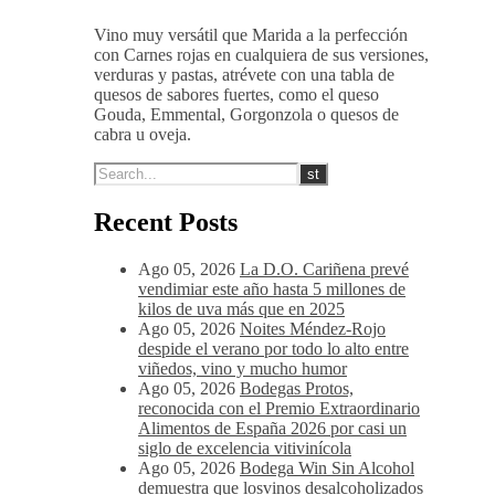
Vino muy versátil que Marida a la perfección
con Carnes rojas en cualquiera de sus versiones,
verduras y pastas, atrévete con una tabla de
quesos de sabores fuertes, como el queso
Gouda, Emmental, Gorgonzola o quesos de
cabra u oveja.
Recent Posts
Ago 05, 2026
La D.O. Cariñena prevé
vendimiar este año hasta 5 millones de
kilos de uva más que en 2025
Ago 05, 2026
Noites Méndez-Rojo
despide el verano por todo lo alto entre
viñedos, vino y mucho humor
Ago 05, 2026
Bodegas Protos,
reconocida con el Premio Extraordinario
Alimentos de España 2026 por casi un
siglo de excelencia vitivinícola
Ago 05, 2026
Bodega Win Sin Alcohol
demuestra que losvinos desalcoholizados