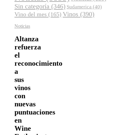
Sin categoría
(346)
Sudamerica
(40)
Vinos
(390)
Vino del mes
(165)
Noticias
Altanza
refuerza
el
reconocimiento
a
sus
vinos
con
nuevas
puntuaciones
en
Wine