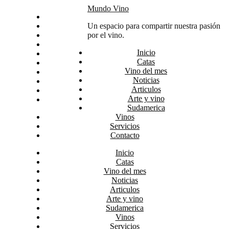
Skip
Mundo Vino
Inicio
to
Catas
Un espacio para compartir nuestra pasión
content
Vino del mes
por el vino.
Noticias
Inicio
Articulos
Catas
Arte y vino
Vino del mes
Sudamerica
Noticias
Vinos
Articulos
Servicios
Arte y vino
Contacto
Sudamerica
Vinos
Servicios
Contacto
Inicio
Catas
Vino del mes
Noticias
Articulos
Arte y vino
Sudamerica
Vinos
Servicios