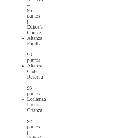
–
95
puntos
|
Editor’s
Choice
Altanza
Familia
–
93
puntos
Altanza
Club
Reserva
–
93
puntos
Lealtanza
Único
Crianza
–
92
puntos
|
Editor’s