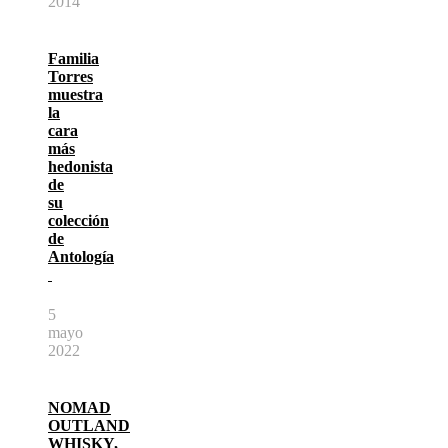
2014
Familia
Torres
muestra
la
cara
más
hedonista
de
su
colección
de
Antología
5
mayo
2022
NOMAD
OUTLAND
WHISKY,