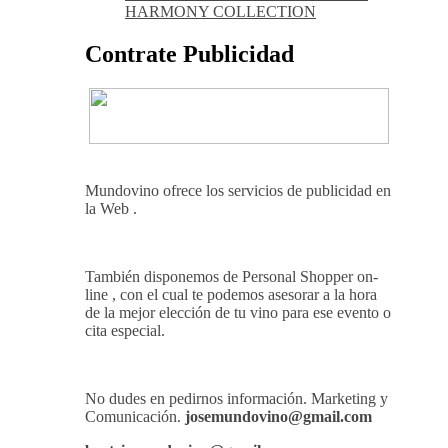
viñedo
Ago 05, 2026
THE MACALLAN Y
JORDI ROCA DAN VIDA A UNA
EXPERIENCIA SENSORIAL ÚNICA
EN EL CAPÍTULO FINAL DE THE
HARMONY COLLECTION
Contrate Publicidad
Mundovino ofrece los servicios de publicidad en
la Web .
También disponemos de Personal Shopper on-
line , con el cual te podemos asesorar a la hora
de la mejor elección de tu vino para ese evento o
cita especial.