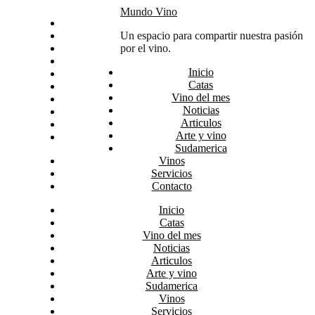
Skip
Mundo Vino
Inicio
to
Catas
Un espacio para compartir nuestra pasión
content
Vino del mes
por el vino.
Noticias
Inicio
Articulos
Catas
Arte y vino
Vino del mes
Sudamerica
Noticias
Vinos
Articulos
Servicios
Arte y vino
Contacto
Sudamerica
Vinos
Servicios
Contacto
Inicio
Catas
Vino del mes
Noticias
Articulos
Arte y vino
Sudamerica
Vinos
Servicios