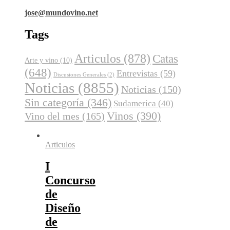
jose@mundovino.net
Tags
Articulos
(878)
Catas
Arte y vino
(10)
(648)
Entrevistas
(59)
Discusiones Generales
(2)
Noticias
(8855)
Noticias
(150)
Sin categoría
(346)
Sudamerica
(40)
Vinos
(390)
Vino del mes
(165)
Articulos
I
Concurso
de
Diseño
de