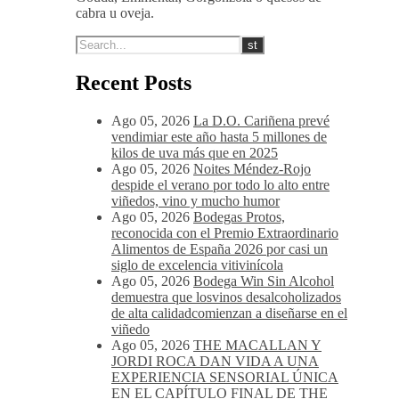
Vino muy versátil que Marida a la perfección
con Carnes rojas en cualquiera de sus versiones,
verduras y pastas, atrévete con una tabla de
quesos de sabores fuertes, como el queso
Gouda, Emmental, Gorgonzola o quesos de
cabra u oveja.
Recent Posts
Ago 05, 2026
La D.O. Cariñena prevé
vendimiar este año hasta 5 millones de
kilos de uva más que en 2025
Ago 05, 2026
Noites Méndez-Rojo
despide el verano por todo lo alto entre
viñedos, vino y mucho humor
Ago 05, 2026
Bodegas Protos,
reconocida con el Premio Extraordinario
Alimentos de España 2026 por casi un
siglo de excelencia vitivinícola
Ago 05, 2026
Bodega Win Sin Alcohol
demuestra que losvinos desalcoholizados
de alta calidadcomienzan a diseñarse en el