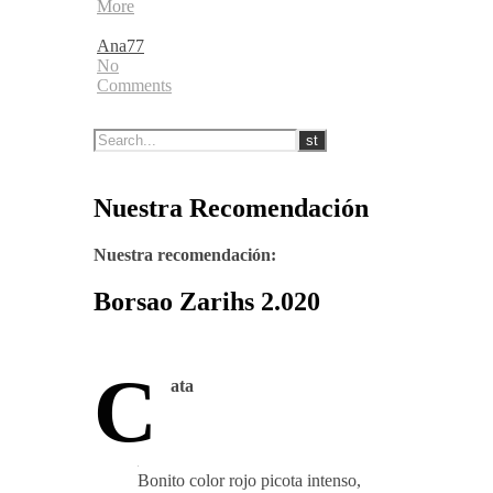
More
Ana77
No
Comments
Nuestra Recomendación
Nuestra recomendación:
Borsao Zarihs 2.020
C
ata
Bonito color rojo picota intenso,