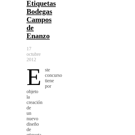
Etiquetas
Bodegas
Campos
de
Enanzo
17
octubre
2012
E
ste
concurso
tiene
por
objeto
la
creación
de
un
nuevo
diseño
de
etiqueta