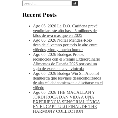
Recent Posts
Ago 05, 2026
La D.O. Cariñena prevé
vendimiar este año hasta 5 millones de
kilos de uva más que en 2025
Ago 05, 2026
Noites Méndez-Rojo
despide el verano por todo lo alto entre
viñedos, vino y mucho humor
Ago 05, 2026
Bodegas Protos,
reconocida con el Premio Extraordinario
Alimentos de España 2026 por casi un
siglo de excelencia vitivinícola
Ago 05, 2026
Bodega Win Sin Alcohol
demuestra que losvinos desalcoholizados
de alta calidadcomienzan a diseñarse en el
viñedo
Ago 05, 2026
THE MACALLAN Y
JORDI ROCA DAN VIDA A UNA
EXPERIENCIA SENSORIAL ÚNICA
EN EL CAPÍTULO FINAL DE THE
HARMONY COLLECTION