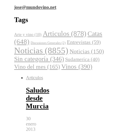
jose@mundovino.net
Tags
Articulos
(878)
Catas
Arte y vino
(10)
(648)
Entrevistas
(59)
Discusiones Generales
(2)
Noticias
(8855)
Noticias
(150)
Sin categoría
(346)
Sudamerica
(40)
Vinos
(390)
Vino del mes
(165)
Articulos
Saludos
desde
Murcia
30
enero
2013