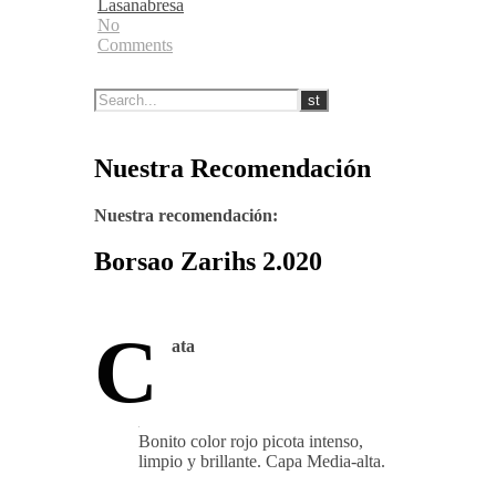
Lasanabresa
No
Comments
Nuestra Recomendación
Nuestra recomendación:
Borsao Zarihs 2.020
C
ata
Bonito color rojo picota intenso,
limpio y brillante. Capa Media-alta.