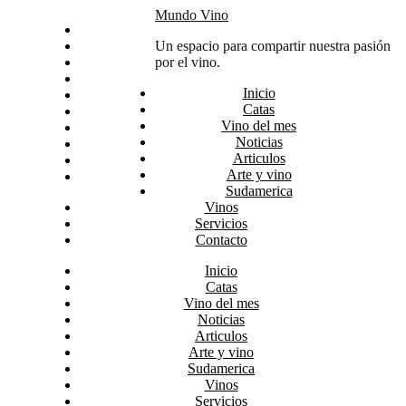
Skip
Mundo Vino
Inicio
to
Catas
Un espacio para compartir nuestra pasión
content
Vino del mes
por el vino.
Noticias
Inicio
Articulos
Catas
Arte y vino
Vino del mes
Sudamerica
Noticias
Vinos
Articulos
Servicios
Arte y vino
Contacto
Sudamerica
Vinos
Servicios
Contacto
Inicio
Catas
Vino del mes
Noticias
Articulos
Arte y vino
Sudamerica
Vinos
Servicios