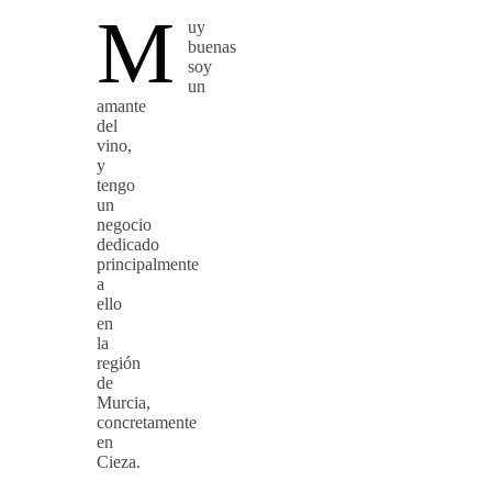
M
uy
buenas
soy
un
amante
del
vino,
y
tengo
un
negocio
dedicado
principalmente
a
ello
en
la
región
de
Murcia,
concretamente
en
Cieza.