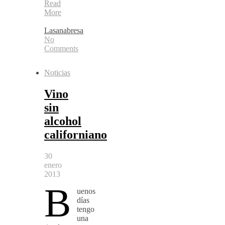
Read
More
Lasanabresa
No
Comments
Noticias
Vino
sin
alcohol
californiano
30
enero
2013
B
uenos
días
tengo
una