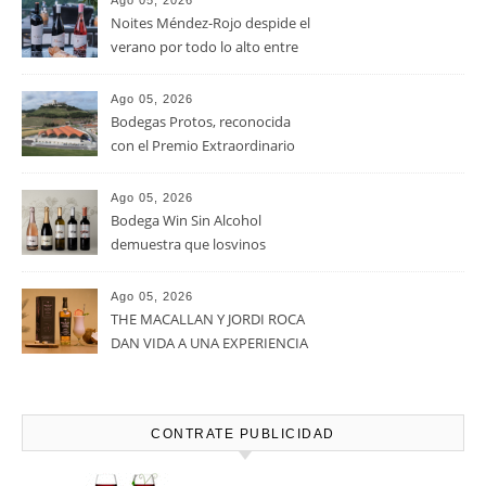
Ago 05, 2026
Noites Méndez-Rojo despide el
verano por todo lo alto entre
viñedos, vino y mucho humor
Ago 05, 2026
Bodegas Protos, reconocida
con el Premio Extraordinario
Alimentos de España 2026 por
casi un siglo de excelencia
Ago 05, 2026
vitivinícola
Bodega Win Sin Alcohol
demuestra que losvinos
desalcoholizados de alta
calidadcomienzan a diseñarse
Ago 05, 2026
en el viñedo
THE MACALLAN Y JORDI ROCA
DAN VIDA A UNA EXPERIENCIA
SENSORIAL ÚNICA EN EL
CAPÍTULO FINAL DE THE
HARMONY COLLECTION
CONTRATE PUBLICIDAD