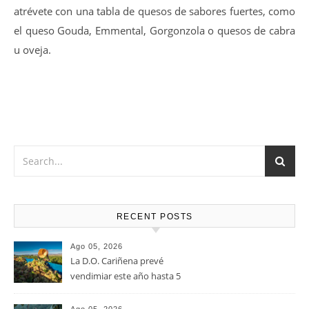
atrévete con una tabla de quesos de sabores fuertes, como
el queso Gouda, Emmental, Gorgonzola o quesos de cabra
u oveja.
RECENT POSTS
Ago 05, 2026
La D.O. Cariñena prevé
vendimiar este año hasta 5
millones de kilos de uva más
que en 2025