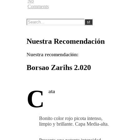
No
Comments
Nuestra Recomendación
Nuestra recomendación:
Borsao Zarihs 2.020
C
ata
Bonito color rojo picota intenso,
limpio y brillante. Capa Media-alta.