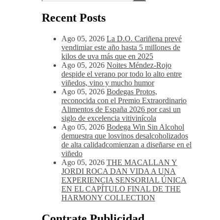
con Carnes rojas en cualquiera de sus versiones,
verduras y pastas, atrévete con una tabla de
quesos de sabores fuertes, como el queso
Gouda, Emmental, Gorgonzola o quesos de
cabra u oveja.
Recent Posts
Ago 05, 2026
La D.O. Cariñena prevé
vendimiar este año hasta 5 millones de
kilos de uva más que en 2025
Ago 05, 2026
Noites Méndez-Rojo
despide el verano por todo lo alto entre
viñedos, vino y mucho humor
Ago 05, 2026
Bodegas Protos,
reconocida con el Premio Extraordinario
Alimentos de España 2026 por casi un
siglo de excelencia vitivinícola
Ago 05, 2026
Bodega Win Sin Alcohol
demuestra que losvinos desalcoholizados
de alta calidadcomienzan a diseñarse en el
viñedo