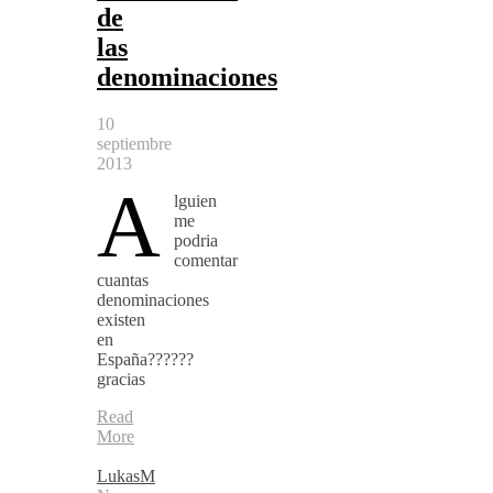
de
las
denominaciones
10
septiembre
2013
A
lguien
me
podria
comentar
cuantas
denominaciones
existen
en
España??????
gracias
Read
More
LukasM