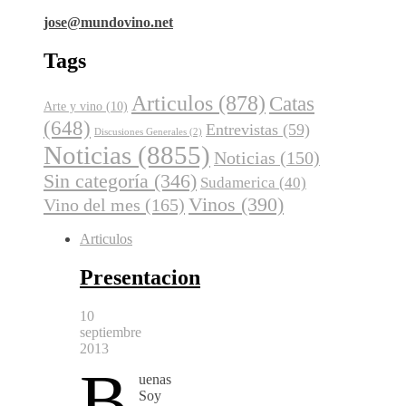
jose@mundovino.net
Tags
Articulos
(878)
Catas
Arte y vino
(10)
(648)
Entrevistas
(59)
Discusiones Generales
(2)
Noticias
(8855)
Noticias
(150)
Sin categoría
(346)
Sudamerica
(40)
Vinos
(390)
Vino del mes
(165)
Articulos
Presentacion
10
septiembre
2013
B
uenas
Soy