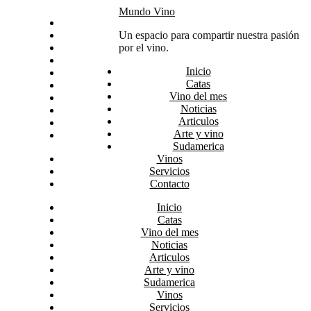
Skip
Mundo Vino
Inicio
to
Catas
Un espacio para compartir nuestra pasión
content
Vino del mes
por el vino.
Noticias
Inicio
Articulos
Catas
Arte y vino
Vino del mes
Sudamerica
Noticias
Vinos
Articulos
Servicios
Arte y vino
Contacto
Sudamerica
Vinos
Servicios
Contacto
Inicio
Catas
Vino del mes
Noticias
Articulos
Arte y vino
Sudamerica
Vinos
Servicios