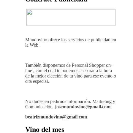
Ago 05, 2026
THE MACALLAN Y
JORDI ROCA DAN VIDA A UNA
EXPERIENCIA SENSORIAL ÚNICA
EN EL CAPÍTULO FINAL DE THE
HARMONY COLLECTION
Contrate Publicidad
Mundovino ofrece los servicios de publicidad en
la Web .
También disponemos de Personal Shopper on-
line , con el cual te podemos asesorar a la hora
de la mejor elección de tu vino para ese evento o
cita especial.