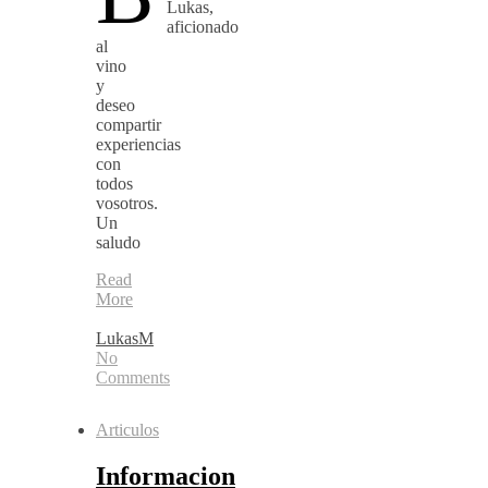
Lukas,
aficionado
al
vino
y
deseo
compartir
experiencias
con
todos
vosotros.
Un
saludo
Read
More
LukasM
No
Comments
Articulos
Informacion