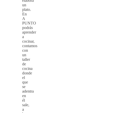
elabora
un
plato.
En
A
PUNTO
podrás
aprender
a
cocinar,
contamos
con
un
taller
de
cocina
donde
el
que
se
adentra
en
él
sale,
a