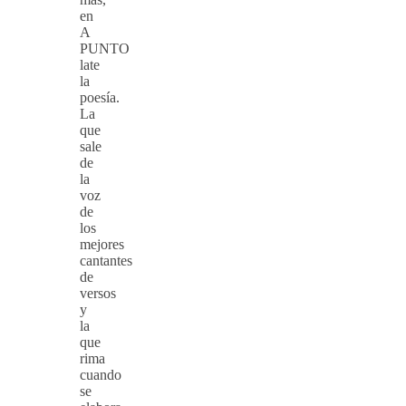
en
A
PUNTO
late
la
poesía.
La
que
sale
de
la
voz
de
los
mejores
cantantes
de
versos
y
la
que
rima
cuando
se