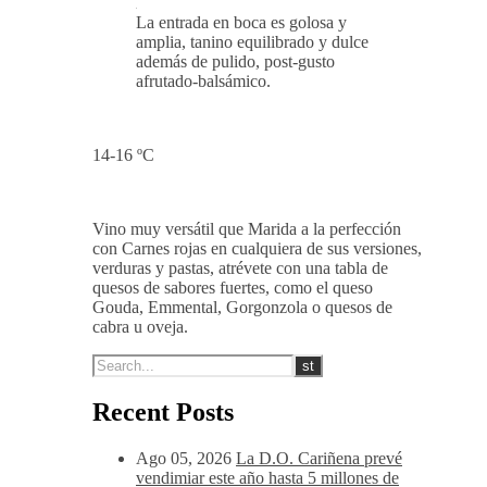
La entrada en boca es golosa y
amplia, tanino equilibrado y dulce
además de pulido, post-gusto
afrutado-balsámico.
14-16 ºC
Vino muy versátil que Marida a la perfección
con Carnes rojas en cualquiera de sus versiones,
verduras y pastas, atrévete con una tabla de
quesos de sabores fuertes, como el queso
Gouda, Emmental, Gorgonzola o quesos de
cabra u oveja.
Recent Posts
Ago 05, 2026
La D.O. Cariñena prevé
vendimiar este año hasta 5 millones de