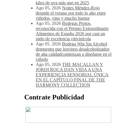
kilos de uva más que en 2025
Ago 05, 2026
Noites Méndez-Rojo
despide el verano por todo lo alto entre
viñedos, vino y mucho humor
Ago 05, 2026
Bodegas Protos,
reconocida con el Premio Extraordinario
Alimentos de España 2026 por casi un
siglo de excelencia vitivinícola
Ago 05, 2026
Bodega Win Sin Alcohol
demuestra que losvinos desalcoholizados
de alta calidadcomienzan a diseñarse en el
viñedo
Ago 05, 2026
THE MACALLAN Y
JORDI ROCA DAN VIDA A UNA
EXPERIENCIA SENSORIAL ÚNICA
EN EL CAPÍTULO FINAL DE THE
HARMONY COLLECTION
Contrate Publicidad