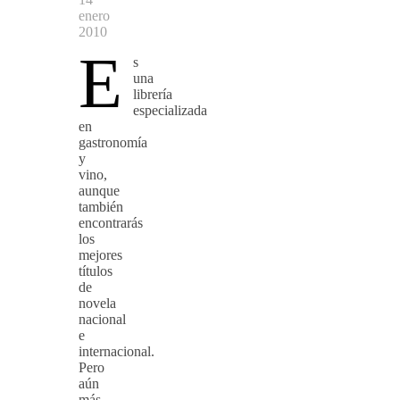
enero
2010
E
s
una
librería
especializada
en
gastronomía
y
vino,
aunque
también
encontrarás
los
mejores
títulos
de
novela
nacional
e
internacional.
Pero
aún
más,