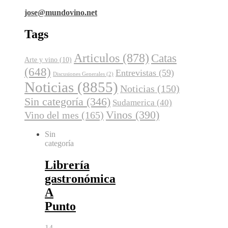
jose@mundovino.net
Tags
Articulos
(878)
Catas
Arte y vino
(10)
(648)
Entrevistas
(59)
Discusiones Generales
(2)
Noticias
(8855)
Noticias
(150)
Sin categoría
(346)
Sudamerica
(40)
Vinos
(390)
Vino del mes
(165)
Sin
categoría
Librería
gastronómica
A
Punto
14