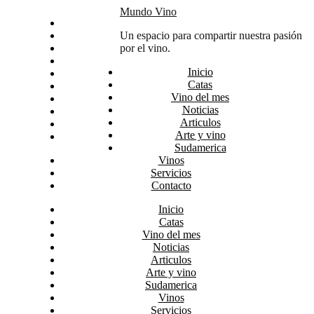
Skip
Mundo Vino
Inicio
to
Catas
Un espacio para compartir nuestra pasión
content
Vino del mes
por el vino.
Noticias
Inicio
Articulos
Catas
Arte y vino
Vino del mes
Sudamerica
Noticias
Vinos
Articulos
Servicios
Arte y vino
Contacto
Sudamerica
Vinos
Servicios
Contacto
Inicio
Catas
Vino del mes
Noticias
Articulos
Arte y vino
Sudamerica
Vinos
Servicios