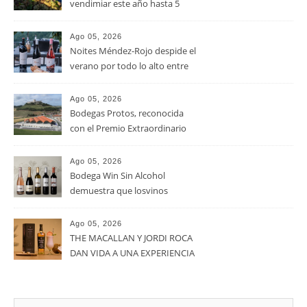
Ago 05, 2026
La D.O. Cariñena prevé
vendimiar este año hasta 5
millones de kilos de uva más
que en 2025
Ago 05, 2026
Noites Méndez-Rojo despide el
verano por todo lo alto entre
viñedos, vino y mucho humor
Ago 05, 2026
Bodegas Protos, reconocida
con el Premio Extraordinario
Alimentos de España 2026 por
casi un siglo de excelencia
Ago 05, 2026
vitivinícola
Bodega Win Sin Alcohol
demuestra que losvinos
desalcoholizados de alta
calidadcomienzan a diseñarse
Ago 05, 2026
en el viñedo
THE MACALLAN Y JORDI ROCA
DAN VIDA A UNA EXPERIENCIA
SENSORIAL ÚNICA EN EL