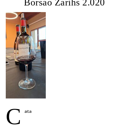
Borsao Zarihs 2.020
C
ata