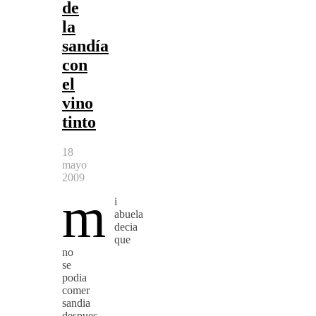
de
la
sandía
con
el
vino
tinto
18
mayo
2009
m
i
abuela
decia
que
no
se
podia
comer
sandia
despues