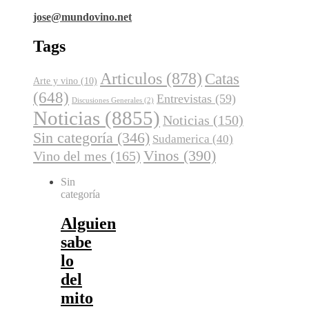
jose@mundovino.net
Tags
Articulos
(878)
Catas
Arte y vino
(10)
(648)
Entrevistas
(59)
Discusiones Generales
(2)
Noticias
(8855)
Noticias
(150)
Sin categoría
(346)
Sudamerica
(40)
Vinos
(390)
Vino del mes
(165)
Sin
categoría
Alguien
sabe
lo
del
mito