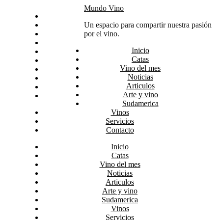
Skip
Mundo Vino
Inicio
to
Catas
Un espacio para compartir nuestra pasión
content
Vino del mes
por el vino.
Noticias
Inicio
Articulos
Catas
Arte y vino
Vino del mes
Sudamerica
Noticias
Vinos
Articulos
Servicios
Arte y vino
Contacto
Sudamerica
Vinos
Servicios
Contacto
Inicio
Catas
Vino del mes
Noticias
Articulos
Arte y vino
Sudamerica
Vinos
Servicios