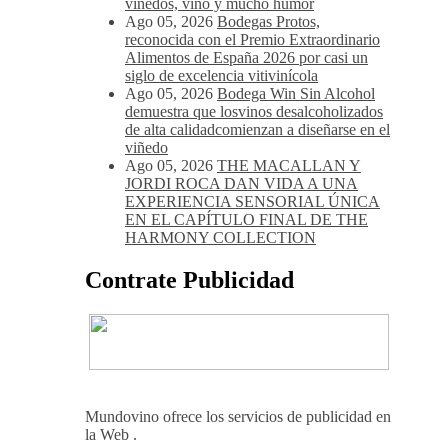
viñedos, vino y mucho humor
Ago 05, 2026
Bodegas Protos,
reconocida con el Premio Extraordinario
Alimentos de España 2026 por casi un
siglo de excelencia vitivinícola
Ago 05, 2026
Bodega Win Sin Alcohol
demuestra que losvinos desalcoholizados
de alta calidadcomienzan a diseñarse en el
viñedo
Ago 05, 2026
THE MACALLAN Y
JORDI ROCA DAN VIDA A UNA
EXPERIENCIA SENSORIAL ÚNICA
EN EL CAPÍTULO FINAL DE THE
HARMONY COLLECTION
Contrate Publicidad
Mundovino ofrece los servicios de publicidad en
la Web .