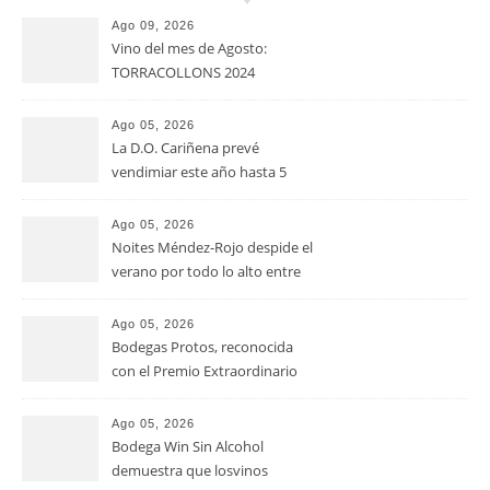
Ago 09, 2026
Vino del mes de Agosto:
TORRACOLLONS 2024
Ago 05, 2026
La D.O. Cariñena prevé
vendimiar este año hasta 5
millones de kilos de uva más
que en 2025
Ago 05, 2026
Noites Méndez-Rojo despide el
verano por todo lo alto entre
viñedos, vino y mucho humor
Ago 05, 2026
Bodegas Protos, reconocida
con el Premio Extraordinario
Alimentos de España 2026 por
casi un siglo de excelencia
Ago 05, 2026
vitivinícola
Bodega Win Sin Alcohol
demuestra que losvinos