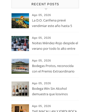
RECENT POSTS
Ago 05, 2026
La D.O. Cariñena prevé
vendimiar este año hasta 5
millones de kilos de uva más
que en 2025
Ago 05, 2026
Noites Méndez-Rojo despide el
verano por todo lo alto entre
viñedos, vino y mucho humor
Ago 05, 2026
Bodegas Protos, reconocida
con el Premio Extraordinario
Alimentos de España 2026 por
casi un siglo de excelencia
Ago 05, 2026
vitivinícola
Bodega Win Sin Alcohol
demuestra que losvinos
desalcoholizados de alta
calidadcomienzan a diseñarse
Ago 05, 2026
en el viñedo
THE MACALLAN Y JORDI ROCA