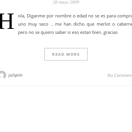
28 mayo 2009
H
ola, Diganme por nombre o edad no se es para compr
uno muy seco .. me han dicho que merlot o cabern
pero no se quiero saber si eso estan bien. gracias
READ MORE
julipiin
No Commen