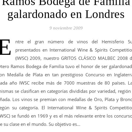
Ramos Bodega de Familia
galardonado en Londres
9 noviembre 2009
E
ntre el gran número de vinos del Hemisferio S
presentados en International Wine & Spirits Competiti
(IWSC) 2009, nuestro GRITOS CLÁSICO MALBEC 2008 
tero Ramos Bodega de Familia tuvo el honor de ser galardona
on Medalla de Plata en tan prestigioso Concurso en Inglaterr
ada año IWSC recibe más de 7000 muestras de 80 países. L
ismas se clasifican en categorías divididas por variedad, región
ñada. Los vinos se premian con medallas de Oro, Plata y Bron
egún su categoría. El International Wine & Spirits Competiti
IWSC) se fundó en 1969 y es el más relevante entre los concurs
e su clase en el mundo. Su objetivo es…