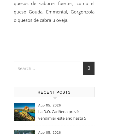
quesos de sabores fuertes, como el
queso Gouda, Emmental, Gorgonzola
o quesos de cabra u oveja.
RECENT POSTS
Ago 05, 2026
La D.O. Cariñena prevé
vendimiar este año hasta 5
millones de kilos de uva más
que en 2025
Ago 05, 2026