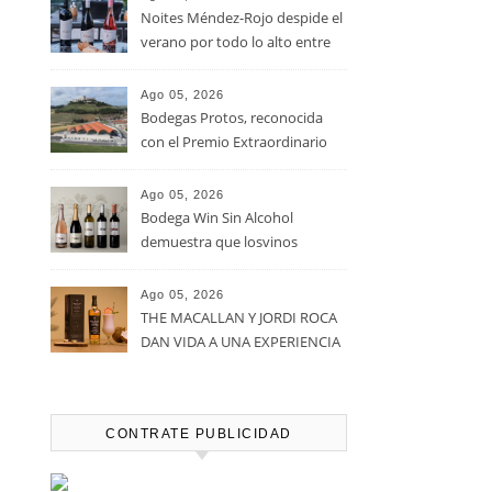
Noites Méndez-Rojo despide el
verano por todo lo alto entre
viñedos, vino y mucho humor
Ago 05, 2026
Bodegas Protos, reconocida
con el Premio Extraordinario
Alimentos de España 2026 por
casi un siglo de excelencia
Ago 05, 2026
vitivinícola
Bodega Win Sin Alcohol
demuestra que losvinos
desalcoholizados de alta
calidadcomienzan a diseñarse
Ago 05, 2026
en el viñedo
THE MACALLAN Y JORDI ROCA
DAN VIDA A UNA EXPERIENCIA
SENSORIAL ÚNICA EN EL
CAPÍTULO FINAL DE THE
HARMONY COLLECTION
CONTRATE PUBLICIDAD