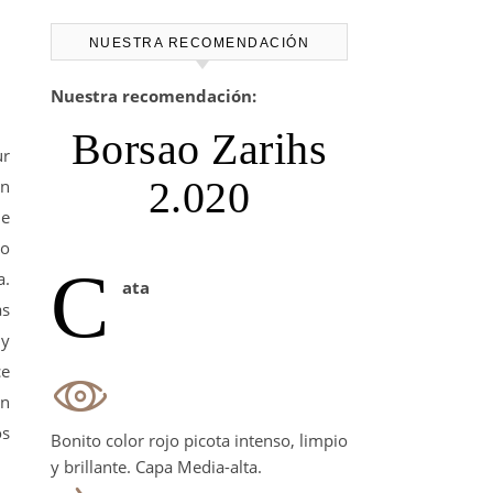
NUESTRA RECOMENDACIÓN
Nuestra recomendación:
Borsao Zarihs
ur
2.020
on
de
do
C
a.
ata
as
 y
ce
on
os
Bonito color rojo picota intenso, limpio
y brillante. Capa Media-alta.