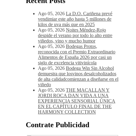
Recent Posts
Ago 05, 2026
La D.O. Cariñena prevé
vendimiar este año hasta 5 millones de
kilos de uva más que en 2025
Ago 05, 2026
Noites Méndez-Rojo
despide el verano por todo lo alto entre
viñedos, vino y mucho humor
Ago 05, 2026
Bodegas Protos,
reconocida con el Premio Extraordinario
Alimentos de España 2026 por casi un
siglo de excelencia vitivinícola
Ago 05, 2026
Bodega Win Sin Alcohol
demuestra que losvinos desalcoholizados
de alta calidadcomienzan a diseñarse en el
viñedo
Ago 05, 2026
THE MACALLAN Y
JORDI ROCA DAN VIDA A UNA
EXPERIENCIA SENSORIAL ÚNICA
EN EL CAPÍTULO FINAL DE THE
HARMONY COLLECTION
Contrate Publicidad