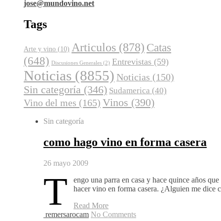
jose@mundovino.net
Tags
Articulos
(878)
Catas
Arte y vino
(10)
(648)
Entrevistas
(59)
Discusiones Generales
(2)
Noticias
(8855)
Noticias
(150)
Sin categoría
(346)
Sudamerica
(40)
Vinos
(390)
Vino del mes
(165)
Sin categoría
como hago vino en forma casera
26 mayo 2009
T
engo una parra en casa y hace quince años qu
hacer vino en forma casera. ¿Alguien me dice
Read More
remersarocam
No Comments