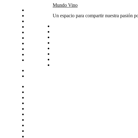
Skip
Mundo Vino
Inicio
to
Catas
Un espacio para compartir nuestra pasión po
content
Vino del mes
Noticias
Articulos
Arte y vino
Sudamerica
Vinos
Servicios
Contacto