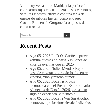
Vino muy versátil que Marida a la perfección
con Carnes rojas en cualquiera de sus versiones,
verduras y pastas, atrévete con una tabla de
quesos de sabores fuertes, como el queso
Gouda, Emmental, Gorgonzola o quesos de
cabra u oveja.
Recent Posts
Ago 05, 2026
La D.O. Cariñena prevé
vendimiar este año hasta 5 millones de
kilos de uva más que en 2025
Ago 05, 2026
Noites Méndez-Rojo
despide el verano por todo lo alto entre
viñedos, vino y mucho humor
Ago 05, 2026
Bodegas Protos,
reconocida con el Premio Extraordinario
Alimentos de España 2026 por casi un
siglo de excelencia vitivinícola
Ago 05, 2026
Bodega Win Sin Alcohol
demuestra que losvinos desalcoholizados