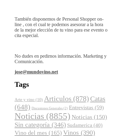
También disponemos de Personal Shopper on-
line , con el cual te podemos asesorar a la hora
de la mejor elección de tu vino para ese evento o
cita especial.
No dudes en pedirnos información. Marketing y
Comunicación.
jose@mundovino.net
Tags
Articulos
(878)
Catas
Arte y vino
(10)
(648)
Entrevistas
(59)
Discusiones Generales
(2)
Noticias
(8855)
Noticias
(150)
Sin categoría
(346)
Sudamerica
(40)
Vinos
(390)
Vino del mes
(165)