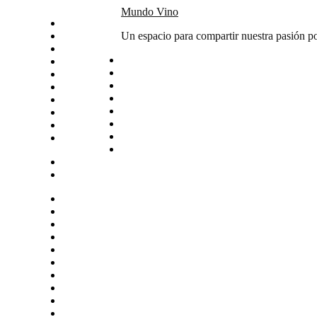
Skip
Mundo Vino
Inicio
to
Catas
Un espacio para compartir nuestra pasión po
content
Vino del mes
Noticias
Articulos
Arte y vino
Sudamerica
Vinos
Servicios
Contacto