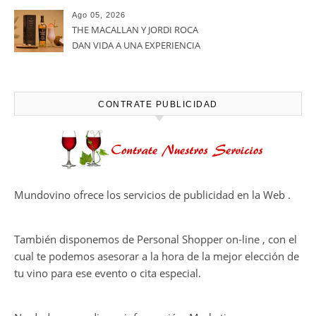
Alimentos de España 2026 por
casi un siglo de excelencia
Ago 05, 2026
vitivinícola
Bodega Win Sin Alcohol
demuestra que losvinos
desalcoholizados de alta
calidadcomienzan a diseñarse
Ago 05, 2026
en el viñedo
THE MACALLAN Y JORDI ROCA
DAN VIDA A UNA EXPERIENCIA
SENSORIAL ÚNICA EN EL
CAPÍTULO FINAL DE THE
HARMONY COLLECTION
CONTRATE PUBLICIDAD
Mundovino ofrece los servicios de publicidad en la Web .
También disponemos de Personal Shopper on-line , con el