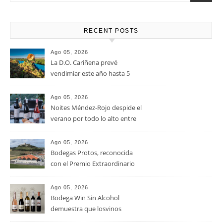
RECENT POSTS
Ago 05, 2026
La D.O. Cariñena prevé
vendimiar este año hasta 5
millones de kilos de uva más
que en 2025
Ago 05, 2026
Noites Méndez-Rojo despide el
verano por todo lo alto entre
viñedos, vino y mucho humor
Ago 05, 2026
Bodegas Protos, reconocida
con el Premio Extraordinario