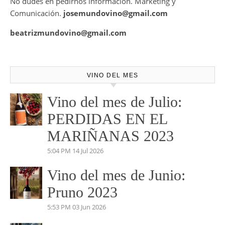
cual te podemos asesorar a la hora de la mejor elección de
tu vino para ese evento o cita especial.
No dudes en pedirnos información. Marketing y
Comunicación.
josemundovino@gmail.com
beatrizmundovino@gmail.com
VINO DEL MES
Vino del mes de Julio:
PERDIDAS EN EL
MARIÑANAS 2023
5:04 PM
14 Jul 2026