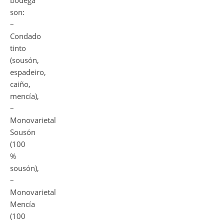
bodega
son:
–
Condado
tinto
(sousón,
espadeiro,
caiño,
mencía),
–
Monovarietal
Sousón
(100
%
sousón),
–
Monovarietal
Mencía
(100