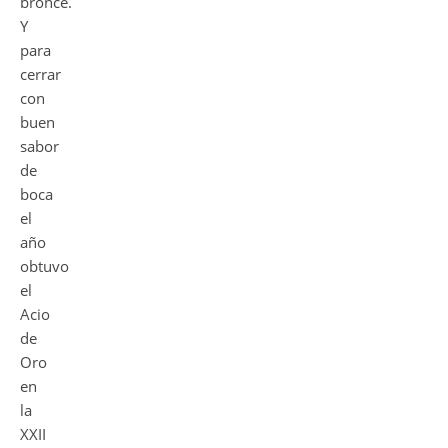
bronce.
Y
para
cerrar
con
buen
sabor
de
boca
el
año
obtuvo
el
Acio
de
Oro
en
la
XXII