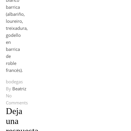
blanco
barrica
(albariño,
loureiro,
treixadura,
godello
en
barrica
de
roble
francés).
bodegas
By
Beatriz
No
Comments
Deja
una
respuesta