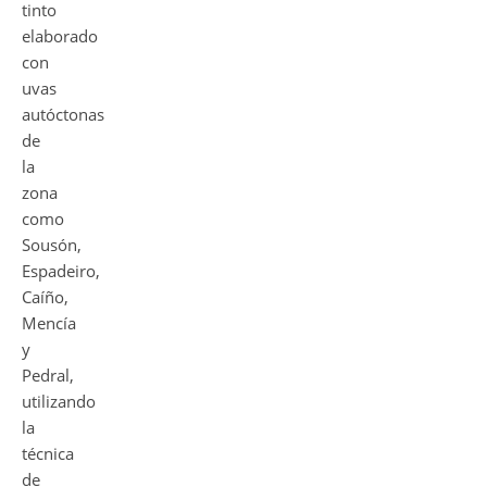
tinto
elaborado
con
uvas
autóctonas
de
la
zona
como
Sousón,
Espadeiro,
Caíño,
Mencía
y
Pedral,
utilizando
la
técnica
de