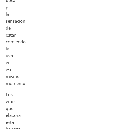
boca
y
la
sensación
de
estar
comiendo
la
uva
en
ese
mismo
momento.
Los
vinos
que
elabora
esta