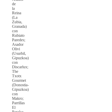
de
la
Reina
(La
Zubia,
Granada)
con
Rubiato
Paredes;
Asador
Olivi
(Usurbil,
Gipuzkoa)
con
Discarlux;
The
Txotx
Gourmet
(Donostia-
Gipuzkoa)
con
Makro;
Parrillas
El
Paraíso