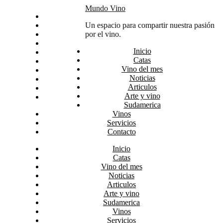
Skip
Mundo Vino
Inicio
to
Catas
Un espacio para compartir nuestra pasión
content
Vino del mes
por el vino.
Noticias
Inicio
Articulos
Catas
Arte y vino
Vino del mes
Sudamerica
Noticias
Vinos
Articulos
Servicios
Arte y vino
Contacto
Sudamerica
Vinos
Servicios
Contacto
Inicio
Catas
Vino del mes
Noticias
Articulos
Arte y vino
Sudamerica
Vinos
Servicios