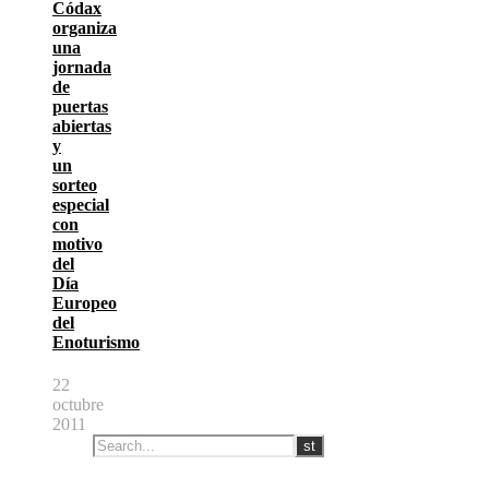
Códax
organiza
una
jornada
de
puertas
abiertas
y
un
sorteo
especial
con
motivo
del
Día
Europeo
del
Enoturismo
22
octubre
2011