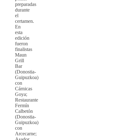
preparadas
durante
el
certamen.
En
esta
edición
fueron
finalistas
Maun
Grill
Bar
(Donostia-
Guipuzkoa)
con
Cárnicas
Goya;
Restaurante
Fermín
Calbetón
(Donostia-
Guipuzkoa)
con
Arcecarne;
Asador