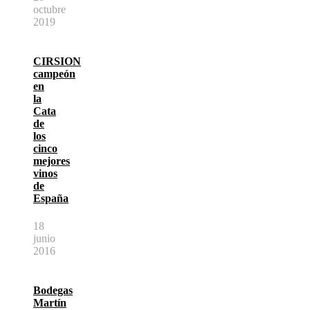
octubre
2019
CIRSION
campeón
en
la
Cata
de
los
cinco
mejores
vinos
de
España
18
junio
2016
Bodegas
Martín