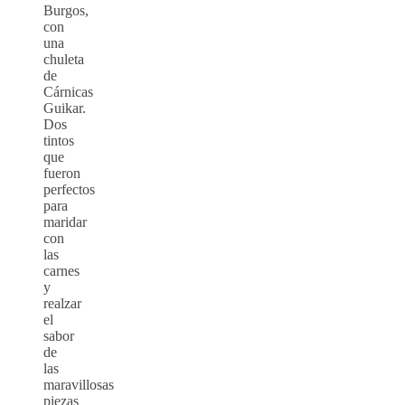
Burgos,
con
una
chuleta
de
Cárnicas
Guikar.
Dos
tintos
que
fueron
perfectos
para
maridar
con
las
carnes
y
realzar
el
sabor
de
las
maravillosas
piezas