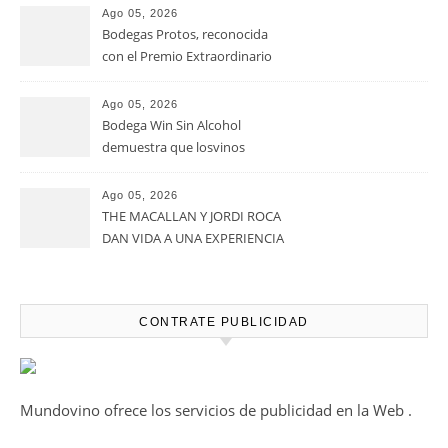
Ago 05, 2026
Bodegas Protos, reconocida
con el Premio Extraordinario
Alimentos de España 2026 por
casi un siglo de excelencia
Ago 05, 2026
vitivinícola
Bodega Win Sin Alcohol
demuestra que losvinos
desalcoholizados de alta
calidadcomienzan a diseñarse
Ago 05, 2026
en el viñedo
THE MACALLAN Y JORDI ROCA
DAN VIDA A UNA EXPERIENCIA
SENSORIAL ÚNICA EN EL
CAPÍTULO FINAL DE THE
HARMONY COLLECTION
CONTRATE PUBLICIDAD
Mundovino ofrece los servicios de publicidad en la Web .