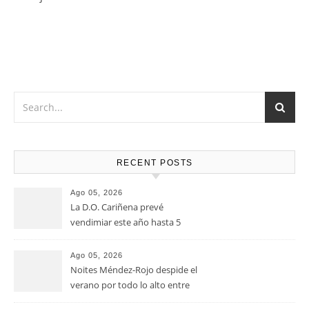
RECENT POSTS
Ago 05, 2026
La D.O. Cariñena prevé
vendimiar este año hasta 5
millones de kilos de uva más
que en 2025
Ago 05, 2026
Noites Méndez-Rojo despide el
verano por todo lo alto entre
viñedos, vino y mucho humor