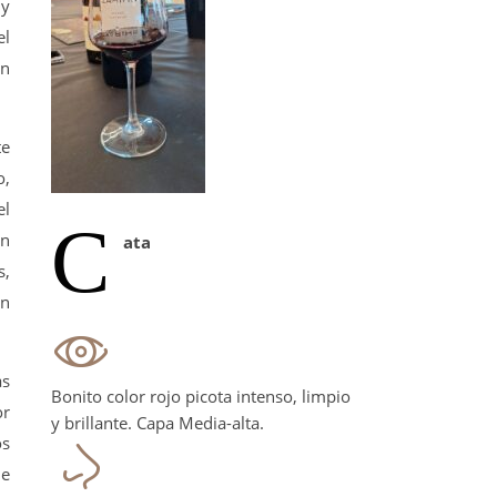
 y
el
ón
te
o,
el
C
en
ata
s,
un
as
Bonito color rojo picota intenso, limpio
or
y brillante. Capa Media-alta.
os
de