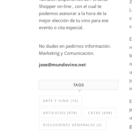
2
Shopper on-line , con el cual te
L
podemos asesorar a la hora de la
v
mejor elección de tu vino para ese
v
evento o cita especial.
E
No dudes en pedirnos información.
r
Marketing y Comunicación.
b
o
jose@mundovino.net
u
j
TAGS
i
E
ARTE Y VINO
(10)
p
ARTICULOS
(878)
CATAS
(648)
u
DISCUSIONES GENERALES
(2)
g