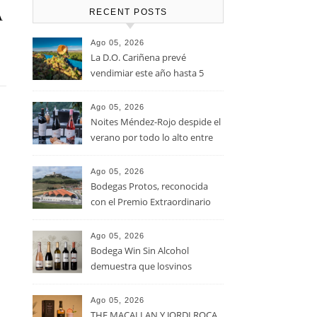
RECENT POSTS
A
Ago 05, 2026
La D.O. Cariñena prevé
vendimiar este año hasta 5
millones de kilos de uva más
que en 2025
Ago 05, 2026
Noites Méndez-Rojo despide el
verano por todo lo alto entre
viñedos, vino y mucho humor
Ago 05, 2026
Bodegas Protos, reconocida
con el Premio Extraordinario
Alimentos de España 2026 por
casi un siglo de excelencia
Ago 05, 2026
vitivinícola
Bodega Win Sin Alcohol
demuestra que losvinos
desalcoholizados de alta
calidadcomienzan a diseñarse
Ago 05, 2026
en el viñedo
THE MACALLAN Y JORDI ROCA