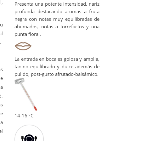
l,
Presenta una potente intensidad, nariz
profunda destacando aromas a fruta
negra con notas muy equilibradas de
su
ahumados, notas a torrefactos y una
al
punta floral.
.
La entrada en boca es golosa y amplia,
tanino equilibrado y dulce además de
as
pulido, post-gusto afrutado-balsámico.
te
ha
d,
as
de
14-16 ºC
la
el