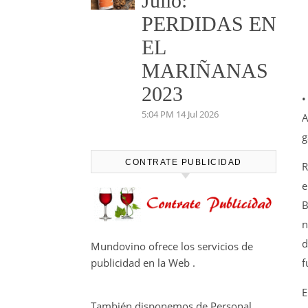
Julio:
PERDIDAS EN
EL
MARIÑANAS
2023
•
5:04 PM
14 Jul 2026
A
g
CONTRATE PUBLICIDAD
R
e
B
n
d
Mundovino ofrece los servicios de
f
publicidad en la Web .
E
También disponemos de Personal