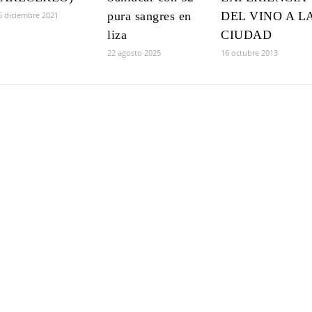
pura sangres en
DEL VINO A L
6 diciembre 2021
liza
CIUDAD
22 agosto 2025
16 octubre 2013