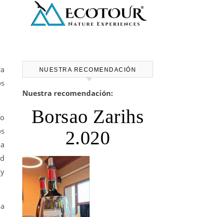
ra
NUESTRA RECOMENDACIÓN
os
Nuestra recomendación:
Borsao Zarihs
to
os
2.020
 a
ad
 y
da