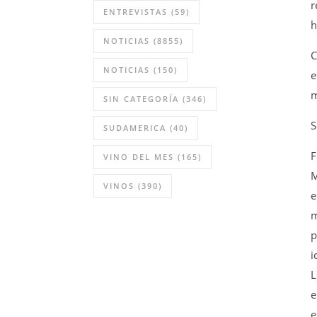
r
ENTREVISTAS
(59)
h
NOTICIAS
(8855)
C
NOTICIAS
(150)
e
m
SIN CATEGORÍA
(346)
S
SUDAMERICA
(40)
F
VINO DEL MES
(165)
M
VINOS
(390)
e
m
p
i
L
e
e