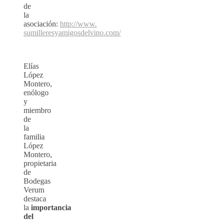
de
la
asociación:
http://www.
sumilleresyamigosdelvino.com/
Elías
López
Montero,
enólogo
y
miembro
de
la
familia
López
Montero,
propietaria
de
Bodegas
Verum
destaca
la
importancia
del