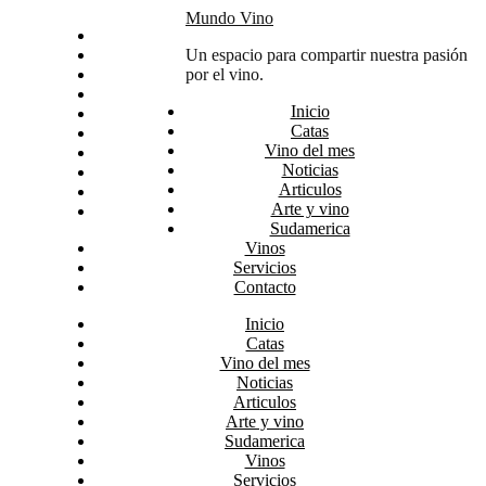
Skip
Mundo Vino
Inicio
to
Catas
Un espacio para compartir nuestra pasión
content
Vino del mes
por el vino.
Noticias
Inicio
Articulos
Catas
Arte y vino
Vino del mes
Sudamerica
Noticias
Vinos
Articulos
Servicios
Arte y vino
Contacto
Sudamerica
Vinos
Servicios
Contacto
Inicio
Catas
Vino del mes
Noticias
Articulos
Arte y vino
Sudamerica
Vinos
Servicios