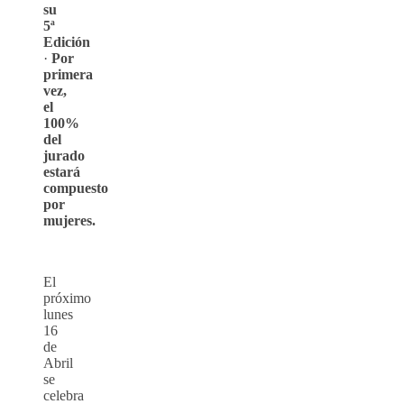
su
5ª
Edición
·
Por
primera
vez,
el
100%
del
jurado
estará
compuesto
por
mujeres.
El
próximo
lunes
16
de
Abril
se
celebra