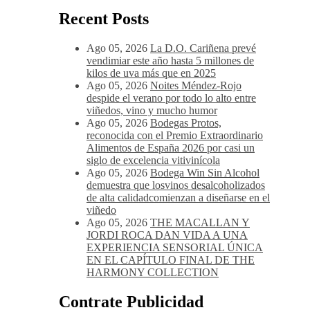
Recent Posts
Ago 05, 2026
La D.O. Cariñena prevé
vendimiar este año hasta 5 millones de
kilos de uva más que en 2025
Ago 05, 2026
Noites Méndez-Rojo
despide el verano por todo lo alto entre
viñedos, vino y mucho humor
Ago 05, 2026
Bodegas Protos,
reconocida con el Premio Extraordinario
Alimentos de España 2026 por casi un
siglo de excelencia vitivinícola
Ago 05, 2026
Bodega Win Sin Alcohol
demuestra que losvinos desalcoholizados
de alta calidadcomienzan a diseñarse en el
viñedo
Ago 05, 2026
THE MACALLAN Y
JORDI ROCA DAN VIDA A UNA
EXPERIENCIA SENSORIAL ÚNICA
EN EL CAPÍTULO FINAL DE THE
HARMONY COLLECTION
Contrate Publicidad