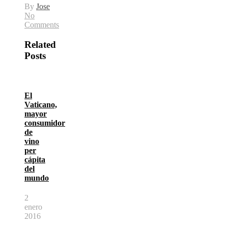
By
Jose
No
Comments
Related
Posts
El
Vaticano,
mayor
consumidor
de
vino
per
cápita
del
mundo
2
enero
2016