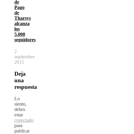
de
Pago
de
Tharsys
alcanza
los
5.000
seguidores
2
septiembre
2015
Deja
una
respuesta
Lo
siento,
debes
estar
conectado
para
publicar