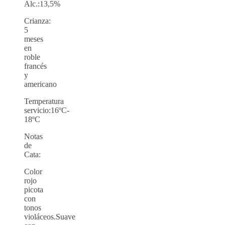
Alc.:13,5%
Crianza:
5
meses
en
roble
francés
y
americano
Temperatura
servicio:16ºC-
18ºC
Notas
de
Cata:
Color
rojo
picota
con
tonos
violáceos.Suave