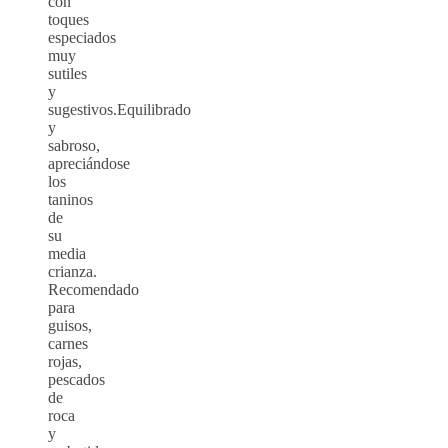
con
toques
especiados
muy
sutiles
y
sugestivos.Equilibrado
y
sabroso,
apreciándose
los
taninos
de
su
media
crianza.
Recomendado
para
guisos,
carnes
rojas,
pescados
de
roca
y