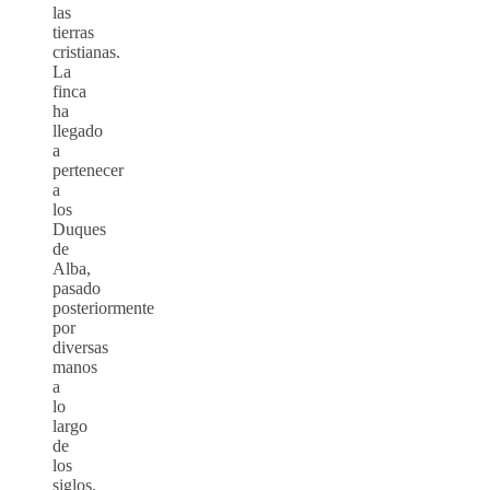
las
tierras
cristianas.
La
finca
ha
llegado
a
pertenecer
a
los
Duques
de
Alba,
pasado
posteriormente
por
diversas
manos
a
lo
largo
de
los
siglos,