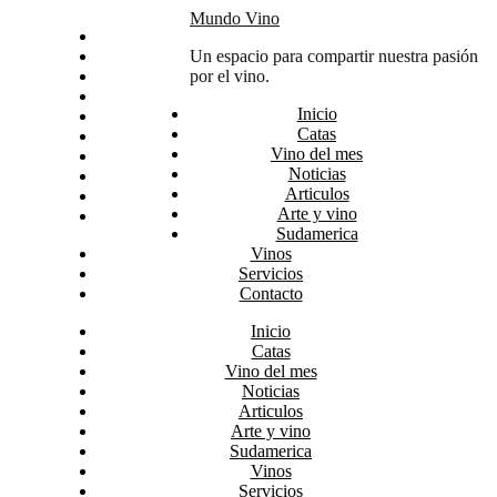
Skip
Mundo Vino
Inicio
to
Catas
Un espacio para compartir nuestra pasión
content
Vino del mes
por el vino.
Noticias
Inicio
Articulos
Catas
Arte y vino
Vino del mes
Sudamerica
Noticias
Vinos
Articulos
Servicios
Arte y vino
Contacto
Sudamerica
Vinos
Servicios
Contacto
Inicio
Catas
Vino del mes
Noticias
Articulos
Arte y vino
Sudamerica
Vinos
Servicios