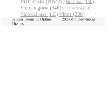
Articulos
(878)
Catas
Arte y vino
(10)
(648)
Entrevistas
(59)
Discusiones Generales
(2)
Noticias
(8855)
Noticias
(150)
Sin categoría
(346)
Sudamerica
(40)
Vinos
(390)
Vino del mes
(165)
Savona Theme by
Optima
2026 ©mundovino.net
Themes