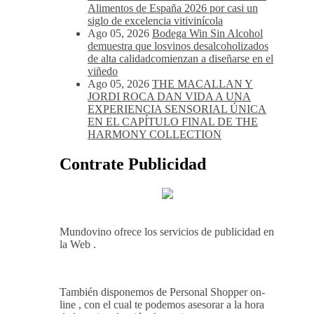
Ago 05, 2026
Noites Méndez-Rojo
despide el verano por todo lo alto entre
viñedos, vino y mucho humor
Ago 05, 2026
Bodegas Protos,
reconocida con el Premio Extraordinario
Alimentos de España 2026 por casi un
siglo de excelencia vitivinícola
Ago 05, 2026
Bodega Win Sin Alcohol
demuestra que losvinos desalcoholizados
de alta calidadcomienzan a diseñarse en el
viñedo
Ago 05, 2026
THE MACALLAN Y
JORDI ROCA DAN VIDA A UNA
EXPERIENCIA SENSORIAL ÚNICA
EN EL CAPÍTULO FINAL DE THE
HARMONY COLLECTION
Contrate Publicidad
Mundovino ofrece los servicios de publicidad en
la Web .