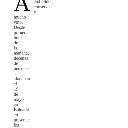
A
embutidos,
conservas
y
mucho
vino.
Desde
primera
hora
de
la
mañana,
decenas
de
personas
se
afanaban
el
19
de
mayo
en
Baluarte
en
presentar
los