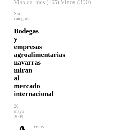
Vinos
(390)
Vino del mes
(165)
Sin
categoría
Bodegas
y
empresas
agroalimentarias
navarras
miran
al
mercado
internacional
20
mayo
2009
ceite,