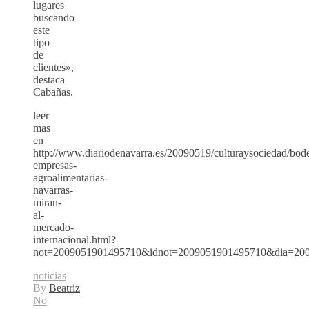
lugares
buscando
este
tipo
de
clientes»,
destaca
Cabañas.
leer
mas
en
http://www.diariodenavarra.es/20090519/culturaysociedad/bod
empresas-
agroalimentarias-
navarras-
miran-
al-
mercado-
internacional.html?
not=2009051901495710&idnot=2009051901495710&dia=2009
noticias
By
Beatriz
No