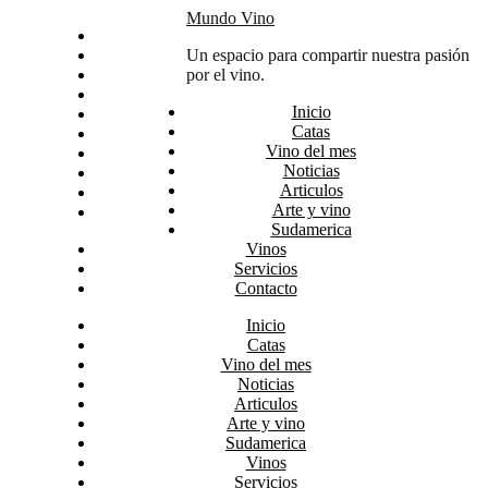
Skip
Mundo Vino
Inicio
to
Catas
Un espacio para compartir nuestra pasión
content
Vino del mes
por el vino.
Noticias
Inicio
Articulos
Catas
Arte y vino
Vino del mes
Sudamerica
Noticias
Vinos
Articulos
Servicios
Arte y vino
Contacto
Sudamerica
Vinos
Servicios
Contacto
Inicio
Catas
Vino del mes
Noticias
Articulos
Arte y vino
Sudamerica
Vinos
Servicios