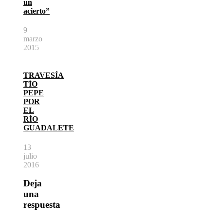
un
acierto”
9
marzo
2015
TRAVESÍA
TÍO
PEPE
POR
EL
RÍO
GUADALETE
13
julio
2016
Deja
una
respuesta