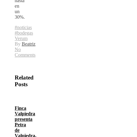
hasta
en
un
30%.
#noticias
#bodegas
Verum
By
Beatriz
No
Comments
Related
Posts
Finca
Valpiedra
presenta
Petra
de
Valpiedra,