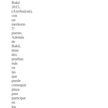
Bakú
2015,
(Azerbaiyan),
con
un
meritorio
5º
puesto.
Además
de
Bakú,
tiene
dos
pruebas
más
en
las
que
puede
conseguir
plaza
para
participar
en
los