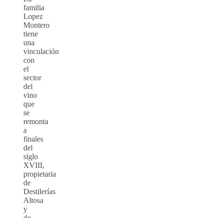
familia
Lopez
Montero
tiene
una
vinculación
con
el
sector
del
vino
que
se
remonta
a
finales
del
siglo
XVIII,
propietaria
de
Destilerías
Altosa
y
de