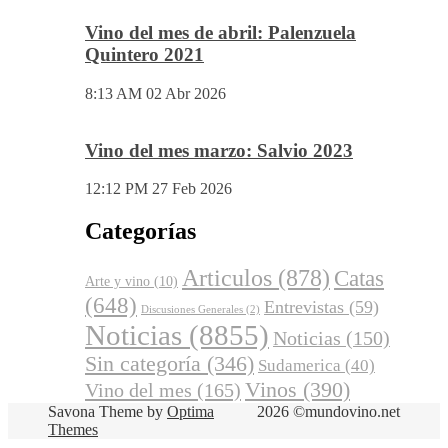
Vino del mes de abril: Palenzuela
Quintero 2021
8:13 AM
02 Abr 2026
Vino del mes marzo: Salvio 2023
12:12 PM
27 Feb 2026
Categorías
Articulos
(878)
Catas
Arte y vino
(10)
(648)
Entrevistas
(59)
Discusiones Generales
(2)
Noticias
(8855)
Noticias
(150)
Sin categoría
(346)
Sudamerica
(40)
Vinos
(390)
Vino del mes
(165)
Savona Theme by
Optima
2026 ©mundovino.net
Themes