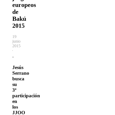
europeos
de
Bakú
2015
19
junio
2015
·
Jesús
Serrano
busca
su
3ª
participación
en
los
JJOO