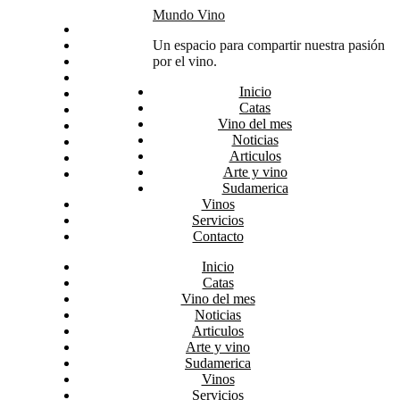
Skip
Mundo Vino
Inicio
to
Catas
Un espacio para compartir nuestra pasión
content
Vino del mes
por el vino.
Noticias
Inicio
Articulos
Catas
Arte y vino
Vino del mes
Sudamerica
Noticias
Vinos
Articulos
Servicios
Arte y vino
Contacto
Sudamerica
Vinos
Servicios
Contacto
Inicio
Catas
Vino del mes
Noticias
Articulos
Arte y vino
Sudamerica
Vinos
Servicios