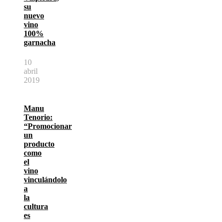
su
nuevo
vino
100%
garnacha
10
abril
2019
Manu
Tenorio:
“Promocionar
un
producto
como
el
vino
vinculándolo
a
la
cultura
es