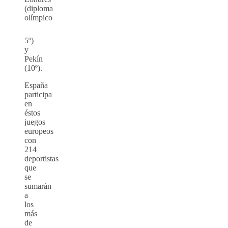
(diploma
olímpico
5º)
y
Pekín
(10º).
España
participa
en
éstos
juegos
europeos
con
214
deportistas
que
se
sumarán
a
los
más
de