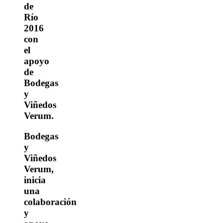
de
Río
2016
con
el
apoyo
de
Bodegas
y
Viñedos
Verum.
Bodegas
y
Viñedos
Verum,
inicia
una
colaboración
y