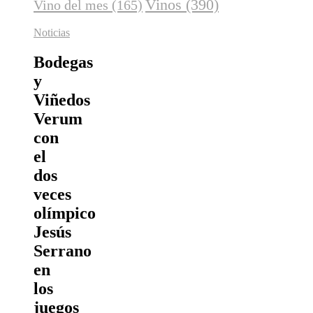
Vinos
(390)
Vino del mes
(165)
Noticias
Bodegas
y
Viñedos
Verum
con
el
dos
veces
olímpico
Jesús
Serrano
en
los
juegos