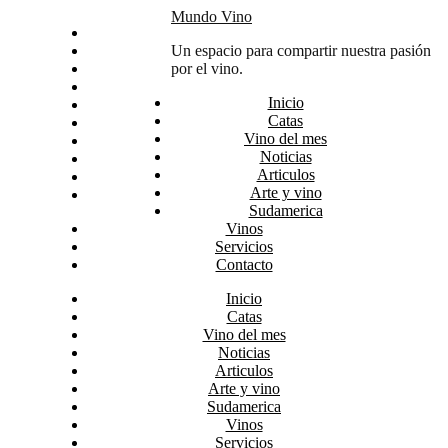
Skip
Mundo Vino
Inicio
to
Catas
Un espacio para compartir nuestra pasión
content
Vino del mes
por el vino.
Noticias
Inicio
Articulos
Catas
Arte y vino
Vino del mes
Sudamerica
Noticias
Vinos
Articulos
Servicios
Arte y vino
Contacto
Sudamerica
Vinos
Servicios
Contacto
Inicio
Catas
Vino del mes
Noticias
Articulos
Arte y vino
Sudamerica
Vinos
Servicios