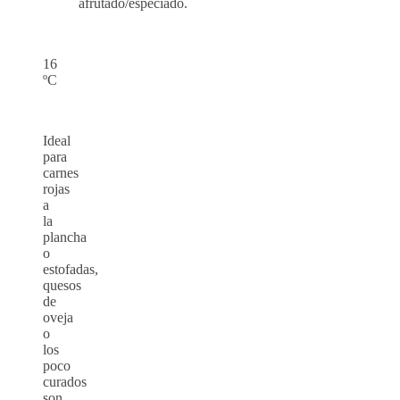
afrutado/especiado.
16
ºC
Ideal
para
carnes
rojas
a
la
plancha
o
estofadas,
quesos
de
oveja
o
los
poco
curados
son