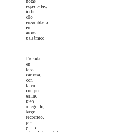
notas
especiadas,
todo
ello
ensamblado
en
aroma
balsámico.
Entrada
en
boca
carnosa,
con
buen
cuerpo,
tanino
bien
integrado,
largo
recorrido,
post-
gusto