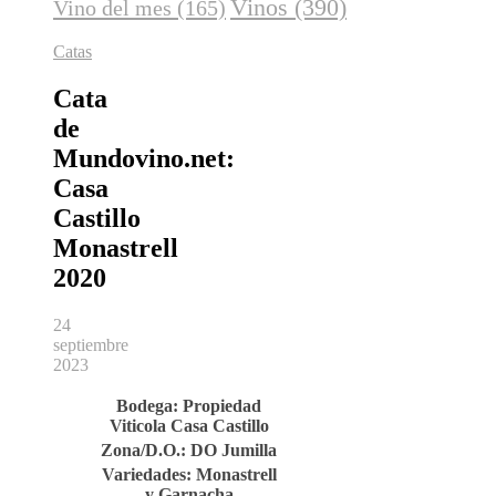
Vinos
(390)
Vino del mes
(165)
Catas
Cata
de
Mundovino.net:
Casa
Castillo
Monastrell
2020
24
septiembre
2023
Bodega: Propiedad
Viticola Casa Castillo
Zona/D.O.:
DO
Jumilla
Variedades: Monastrell
y Garnacha