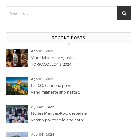
Vino muy versátil que Marida a la perfección con Carnes
rojas en cualquiera de sus versiones, verduras y pastas,
atrévete con una tabla de quesos de sabores fuertes, como
el queso Gouda, Emmental, Gorgonzola o quesos de cabra
u oveja.
RECENT POSTS