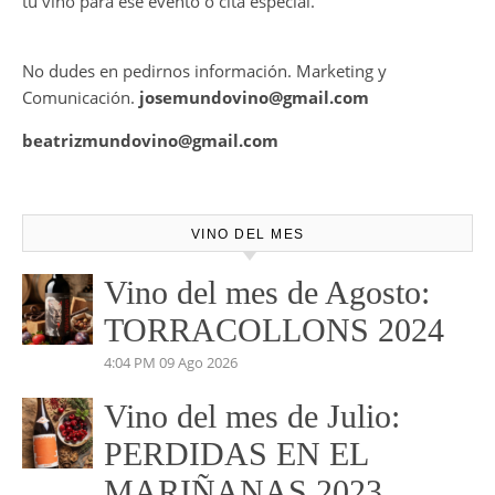
demuestra que losvinos
desalcoholizados de alta
calidadcomienzan a diseñarse
en el viñedo
CONTRATE PUBLICIDAD
Mundovino ofrece los servicios de publicidad en la Web .
También disponemos de Personal Shopper on-line , con el
cual te podemos asesorar a la hora de la mejor elección de
tu vino para ese evento o cita especial.
No dudes en pedirnos información. Marketing y
Comunicación.
josemundovino@gmail.com