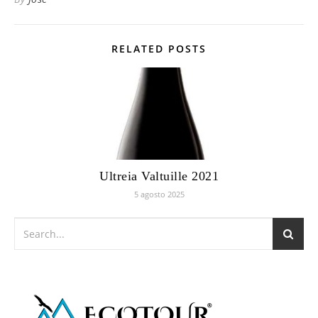
Mojo, con papas arrugás, calderetas de pescados de roca,
arroces, estofado de carne con boniato.
By
Jose
RELATED POSTS
Ultreia Valtuille 2021
5 agosto 2025