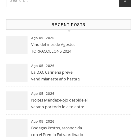
RECENT POSTS
Ago 09, 2026
Vino del mes de Agosto:
TORRACOLLONS 2024
Ago 05, 2026
La D.O. Cariñena prevé
vendimiar este año hasta 5
millones de kilos de uva más
que en 2025
Ago 05, 2026
Noites Méndez-Rojo despide el
verano por todo lo alto entre
viñedos, vino y mucho humor
Ago 05, 2026
Bodegas Protos, reconocida
con el Premio Extraordinario