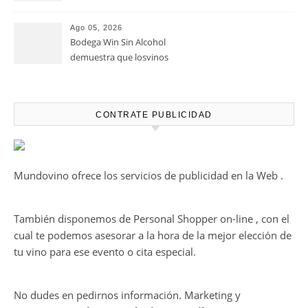
Alimentos de España 2026 por
casi un siglo de excelencia
Ago 05, 2026
vitivinícola
Bodega Win Sin Alcohol
demuestra que losvinos
desalcoholizados de alta
calidadcomienzan a diseñarse
en el viñedo
CONTRATE PUBLICIDAD
Mundovino ofrece los servicios de publicidad en la Web .
También disponemos de Personal Shopper on-line , con el
cual te podemos asesorar a la hora de la mejor elección de
tu vino para ese evento o cita especial.
No dudes en pedirnos información. Marketing y