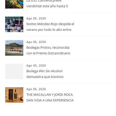
La D.O. Cariñena prevé
vendimiar este año hasta 5
millones de kilos de uva más
que en 2025
Ago 05, 2026
Noites Méndez-Rojo despide el
verano por todo lo alto entre
viñedos, vino y mucho humor
Ago 05, 2026
Bodegas Protos, reconocida
con el Premio Extraordinario
Alimentos de España 2026 por
casi un siglo de excelencia
Ago 05, 2026
vitivinícola
Bodega Win Sin Alcohol
demuestra que losvinos
desalcoholizados de alta
calidadcomienzan a diseñarse
Ago 05, 2026
en el viñedo
THE MACALLAN Y JORDI ROCA
DAN VIDA A UNA EXPERIENCIA
SENSORIAL ÚNICA EN EL
CAPÍTULO FINAL DE THE