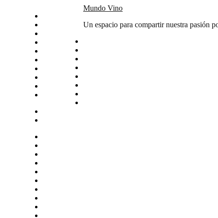
Skip
Mundo Vino
Inicio
to
Catas
Un espacio para compartir nuestra pasión po
content
Vino del mes
Noticias
Articulos
Arte y vino
Sudamerica
Vinos
Servicios
Contacto