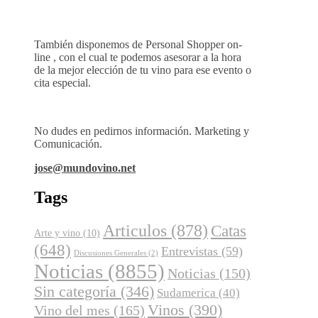
También disponemos de Personal Shopper on-
line , con el cual te podemos asesorar a la hora
de la mejor elección de tu vino para ese evento o
cita especial.
No dudes en pedirnos información. Marketing y
Comunicación.
jose@mundovino.net
Tags
Articulos
(878)
Catas
Arte y vino
(10)
(648)
Entrevistas
(59)
Discusiones Generales
(2)
Noticias
(8855)
Noticias
(150)
Sin categoría
(346)
Sudamerica
(40)
Vinos
(390)
Vino del mes
(165)