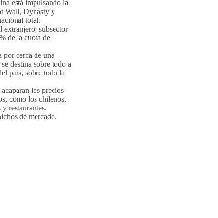
ina está impulsando la
t Wall, Dynasty y
acional total.
l extranjero, subsector
0% de la cuota de
a por cerca de una
se destina sobre todo a
el país, sobre todo la
 acaparan los precios
os, como los chilenos,
 y restaurantes,
 nichos de mercado.