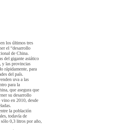
n los últimos tres
er el “desarrollo
cional de China.
s del gigante asiático
 y las provincias
do rápidamente, para
des del país.
venden uva a las
ntro para la
hina, que asegura que
ener su desarrollo
e vino en 2010, desde
ladas.
ntre la población
ales, todavía de
sólo 0,3 litros por año,