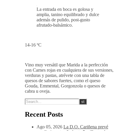
nariz profunda destacando aromas a
fruta negra con notas muy
equilibradas de ahumados, notas a
torrefactos y una punta floral.
La entrada en boca es golosa y
amplia, tanino equilibrado y dulce
además de pulido, post-gusto
afrutado-balsámico.
14-16 ºC
Vino muy versátil que Marida a la perfección
con Carnes rojas en cualquiera de sus versiones,
verduras y pastas, atrévete con una tabla de
quesos de sabores fuertes, como el queso
Gouda, Emmental, Gorgonzola o quesos de
cabra u oveja.