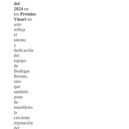
del
2024
en
los
Premios
Vinari
no
solo
refleja
el
talento
y
dedicación
del
equipo
de
Bodegas
Iberian,
sino
que
también
pone
de
manifiesto
la
creciente
reputación
del