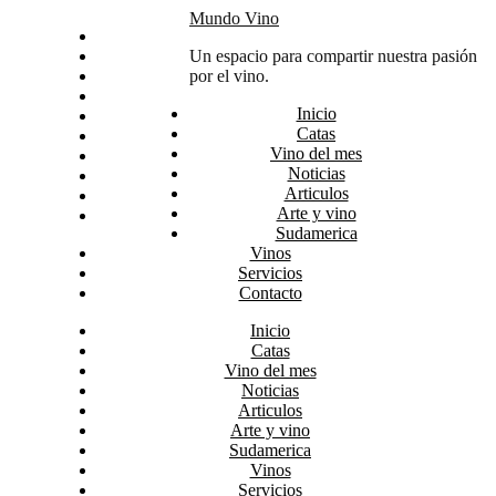
Skip
Mundo Vino
Inicio
to
Catas
Un espacio para compartir nuestra pasión
content
Vino del mes
por el vino.
Noticias
Inicio
Articulos
Catas
Arte y vino
Vino del mes
Sudamerica
Noticias
Vinos
Articulos
Servicios
Arte y vino
Contacto
Sudamerica
Vinos
Servicios
Contacto
Inicio
Catas
Vino del mes
Noticias
Articulos
Arte y vino
Sudamerica
Vinos
Servicios