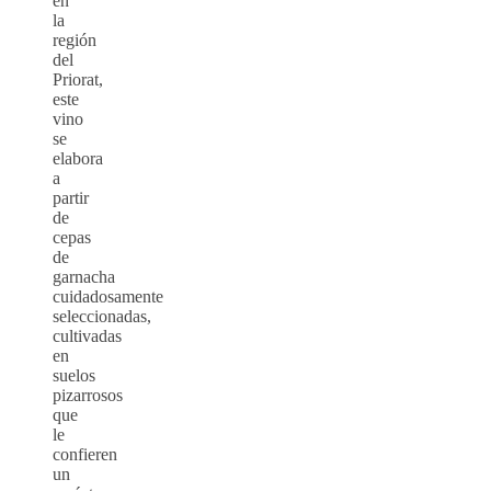
en
la
región
del
Priorat,
este
vino
se
elabora
a
partir
de
cepas
de
garnacha
cuidadosamente
seleccionadas,
cultivadas
en
suelos
pizarrosos
que
le
confieren
un