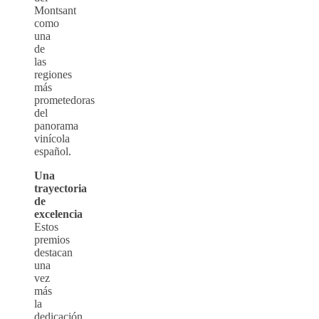
Montsant
como
una
de
las
regiones
más
prometedoras
del
panorama
vinícola
español.
Una
trayectoria
de
excelencia
Estos
premios
destacan
una
vez
más
la
dedicación