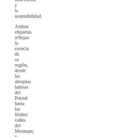
y
la
sostenibilidad.
Ambas
etiquetas
reflejan
la
esencia
de
su
región,
desde
las
abruptas
laderas
del
Priorat
hasta
los
fértiles
valles
del
Montsant,
y