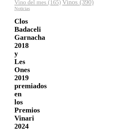
Vinos
(390)
Vino del mes
(165)
Noticias
Clos
Badaceli
Garnacha
2018
y
Les
Ones
2019
premiados
en
los
Premios
Vinari
2024