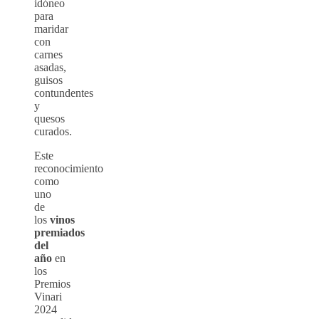
idóneo
para
maridar
con
carnes
asadas,
guisos
contundentes
y
quesos
curados.
Este
reconocimiento
como
uno
de
los
vinos
premiados
del
año
en
los
Premios
Vinari
2024